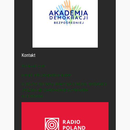
Kontakt
Polska-IE.com
e-mail: info (at) polska-ie.com
© WSZYSTKIE MATERIAŁY NA STRONIE WYDAWCY
„POLSKA-IE” CHRONIONE SĄ PRAWEM
AUTORSKIM.