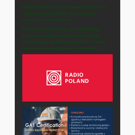
Naszym celem jest prezentowanie spraw, które
mają bezpośredni wpływ na życie polskiej
emigracji na Zielonej Wyspie.
Prezentujemy informacje, które przybliżają
polityczne zasady funkcjonowania państwa,
opisują zasady działania gospodarki i pokazują
sprawy, na które każdy może mieć wpływ.