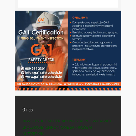
O nas
© WSZYSTKIE MATERIAŁY NA STRONIE WYDAWCY
„POLSKA-IE” CHRONIONE SĄ PRAWEM
AUTORSKIM.