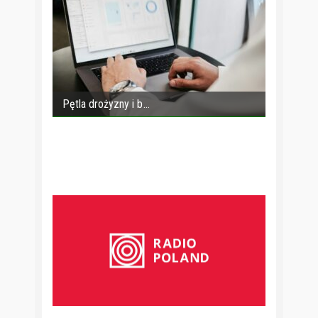
Pętla drożyzny i b