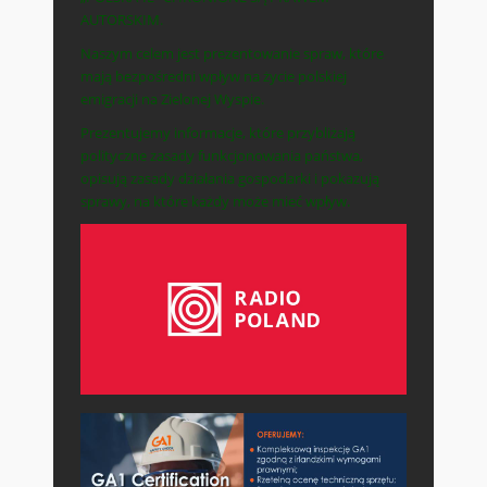
AUTORSKIM.
Naszym celem jest prezentowanie spraw, które
mają bezpośredni wpływ na życie polskiej
emigracji na Zielonej Wyspie.
Prezentujemy informacje, które przybliżają
polityczne zasady funkcjonowania państwa,
opisują zasady działania gospodarki i pokazują
sprawy, na które każdy może mieć wpływ.