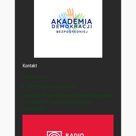
Kontakt
Polska-IE.com
e-mail: info (at) polska-ie.com
© WSZYSTKIE MATERIAŁY NA STRONIE WYDAWCY
„POLSKA-IE” CHRONIONE SĄ PRAWEM
AUTORSKIM.