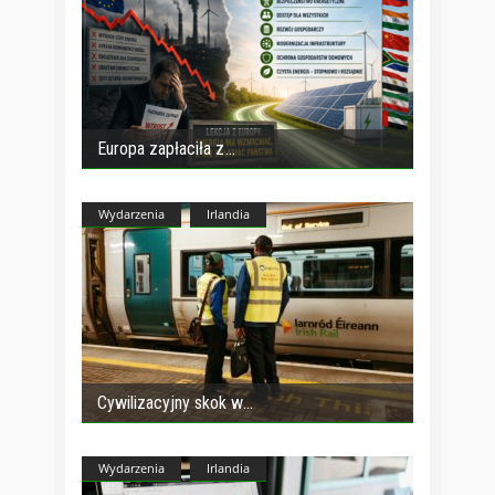
Europa zapłaciła z
Wydarzenia
Irlandia
Cywilizacyjny skok w
Wydarzenia
Irlandia