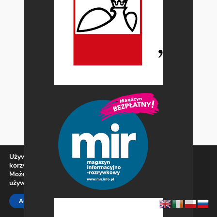
Używamy ciasteczek, aby zapewnić najlepszą jakość
korzystania z naszej witryny.
Możesz dowiedzieć się więcej o tym, jakich ciasteczek
używamy, lub wyłączyć je w
ustawieniach
.
Zamknij panel pow
ACCEPT
REJECT
SETTINGS