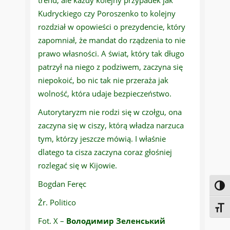
trend, ale każdy kolejny przypadek jak
Kudryckiego czy Poroszenko to kolejny
rozdział w opowieści o prezydencie, który
zapomniał, że mandat do rządzenia to nie
prawo własności. A świat, który tak długo
patrzył na niego z podziwem, zaczyna się
niepokoić, bo nic tak nie przeraża jak
wolność, która udaje bezpieczeństwo.
Autorytaryzm nie rodzi się w czołgu, ona
zaczyna się w ciszy, którą władza narzuca
tym, którzy jeszcze mówią. I właśnie
dlatego ta cisza zaczyna coraz głośniej
rozlegać się w Kijowie.
Bogdan Feręc
Toggl
Źr. Politico
Toggl
Fot. X –
Володимир Зеленський