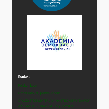
Kontakt
Polska-IE.com
e-mail: info (at) polska-ie.com
© WSZYSTKIE MATERIAŁY NA STRONIE WYDAWCY
„POLSKA-IE” CHRONIONE SĄ PRAWEM