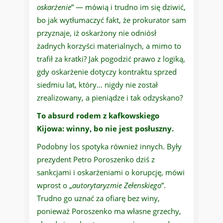
oskarżenie
” — mówią i trudno im się dziwić,
bo jak wytłumaczyć fakt, że prokurator sam
przyznaje, iż oskarżony nie odniósł
żadnych korzyści materialnych, a mimo to
trafił za kratki? Jak pogodzić prawo z logiką,
gdy oskarżenie dotyczy kontraktu sprzed
siedmiu lat, który… nigdy nie został
zrealizowany, a pieniądze i tak odzyskano?
To absurd rodem z kafkowskiego
Kijowa: winny, bo nie jest posłuszny.
Podobny los spotyka również innych. Były
prezydent Petro Poroszenko dziś z
sankcjami i oskarżeniami o korupcję, mówi
wprost o „
autorytaryzmie Zełenskiego
”.
Trudno go uznać za ofiarę bez winy,
ponieważ Poroszenko ma własne grzechy,