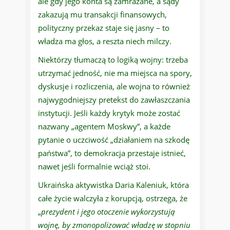
ale gdy jego konta są zamrażane, a sądy
zakazują mu transakcji finansowych,
polityczny przekaz staje się jasny – to
władza ma głos, a reszta niech milczy.
Niektórzy tłumaczą to logiką wojny: trzeba
utrzymać jedność, nie ma miejsca na spory,
dyskusje i rozliczenia, ale wojna to również
najwygodniejszy pretekst do zawłaszczania
instytucji. Jeśli każdy krytyk może zostać
nazwany „agentem Moskwy”, a każde
pytanie o uczciwość „działaniem na szkodę
państwa”, to demokracja przestaje istnieć,
nawet jeśli formalnie wciąż stoi.
Ukraińska aktywistka Daria Kaleniuk, która
całe życie walczyła z korupcją, ostrzega, że
„
prezydent i jego otoczenie wykorzystują
wojnę, by zmonopolizować władzę w stopniu