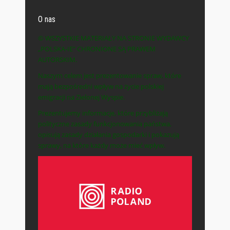
O nas
© WSZYSTKIE MATERIAŁY NA STRONIE WYDAWCY
„POLSKA-IE” CHRONIONE SĄ PRAWEM
AUTORSKIM.
Naszym celem jest prezentowanie spraw, które
mają bezpośredni wpływ na życie polskiej
emigracji na Zielonej Wyspie.
Prezentujemy informacje, które przybliżają
polityczne zasady funkcjonowania państwa,
opisują zasady działania gospodarki i pokazują
sprawy, na które każdy może mieć wpływ.