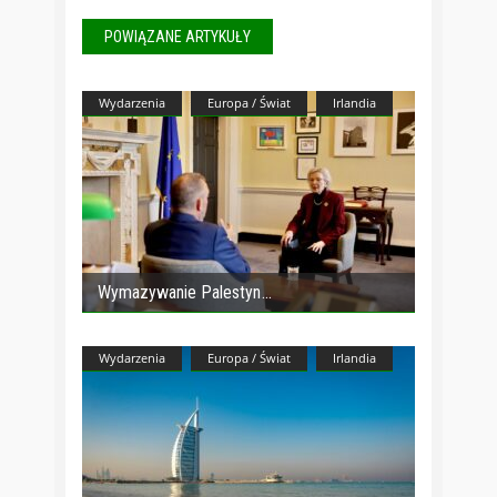
POWIĄZANE ARTYKUŁY
Wydarzenia
Europa / Świat
Irlandia
Wymazywanie Palestyn
Wydarzenia
Europa / Świat
Irlandia