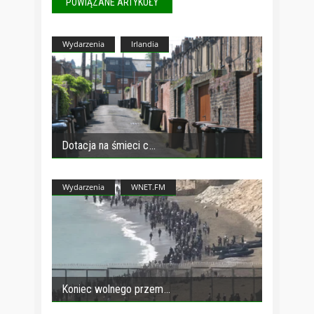
POWIĄZANE ARTYKUŁY
Wydarzenia
Irlandia
Dotacja na śmieci c
Wydarzenia
WNET.FM
Koniec wolnego przem