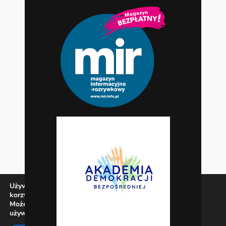
Używamy ciasteczek, aby zapewnić najlepszą jakość
korzystania z naszej witryny.
Możesz dowiedzieć się więcej o tym, jakich ciasteczek
używamy, lub wyłączyć je w
ustawieniach
.