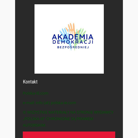
Kontakt
Polska-IE.com
e-mail: info (at) polska-ie.com
© WSZYSTKIE MATERIAŁY NA STRONIE WYDAWCY
„POLSKA-IE” CHRONIONE SĄ PRAWEM
AUTORSKIM.