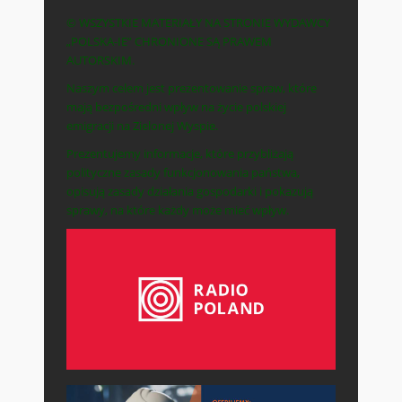
© WSZYSTKIE MATERIAŁY NA STRONIE WYDAWCY
„POLSKA-IE” CHRONIONE SĄ PRAWEM
AUTORSKIM.
Naszym celem jest prezentowanie spraw, które
mają bezpośredni wpływ na życie polskiej
emigracji na Zielonej Wyspie.
Prezentujemy informacje, które przybliżają
polityczne zasady funkcjonowania państwa,
opisują zasady działania gospodarki i pokazują
sprawy, na które każdy może mieć wpływ.