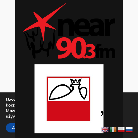
Używamy ciasteczek, aby zapewnić najlepszą jakość
korzystania z naszej witryny.
Możesz dowiedzieć się więcej o tym, jakich ciasteczek
używamy, lub wyłączyć je w
ustawieniach
.
Zamknij panel pow
ACCEPT
REJECT
SETTINGS