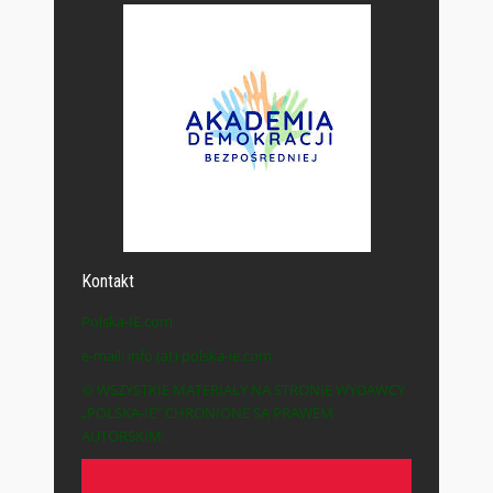
Kontakt
Polska-IE.com
e-mail: info (at) polska-ie.com
© WSZYSTKIE MATERIAŁY NA STRONIE WYDAWCY
„POLSKA-IE” CHRONIONE SĄ PRAWEM
AUTORSKIM.