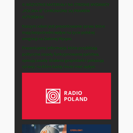
© WSZYSTKIE MATERIAŁY NA STRONIE WYDAWCY
„POLSKA-IE” CHRONIONE SĄ PRAWEM
AUTORSKIM.
Naszym celem jest prezentowanie spraw, które
mają bezpośredni wpływ na życie polskiej
emigracji na Zielonej Wyspie.
Prezentujemy informacje, które przybliżają
polityczne zasady funkcjonowania państwa,
opisują zasady działania gospodarki i pokazują
sprawy, na które każdy może mieć wpływ.