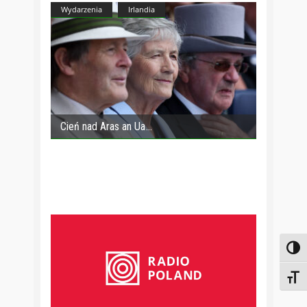
Wydarzenia
Irlandia
Cień nad Aras an Ua
Toggl
Toggl