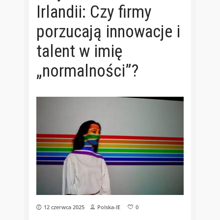
Irlandii: Czy firmy
porzucają innowacje i
talent w imię
„normalności”?
12 czerwca 2025
Polska-IE
0