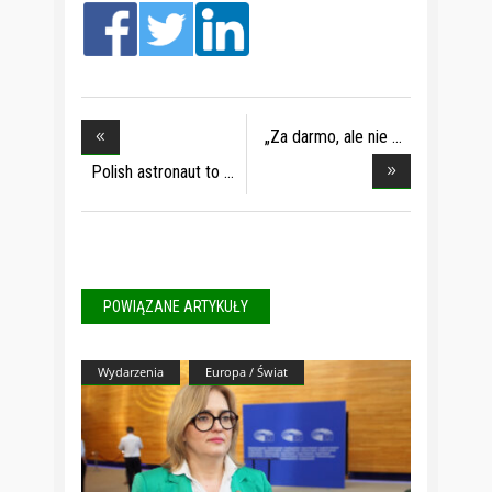
„Za darmo, ale nie
Polish astronaut to
POWIĄZANE ARTYKUŁY
Wydarzenia
Europa / Świat