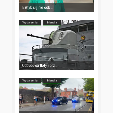
Bałtyk się nie odb
Wydarzenia
Irlandia
Odbudowa floty i prz
Wydarzenia
Irlandia