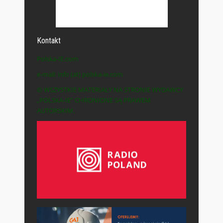
Kontakt
Polska-IE.com
e-mail: info (at) polska-ie.com
© WSZYSTKIE MATERIAŁY NA STRONIE WYDAWCY
„POLSKA-IE” CHRONIONE SĄ PRAWEM
AUTORSKIM.