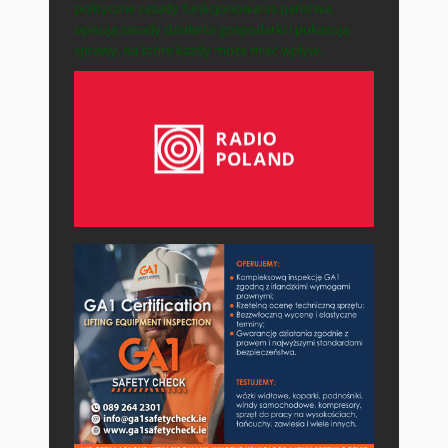
polityczne zasady funkcjonowania państwa,
opisują zasady działania gospodarki i pokazują
sprawy, na które każdy może mieć wpływ.