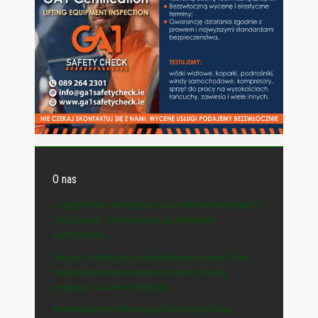
O nas
© WSZYSTKIE MATERIAŁY NA STRONIE WYDAWCY
„POLSKA-IE” CHRONIONE SĄ PRAWEM
AUTORSKIM.
Naszym celem jest prezentowanie spraw, które
mają bezpośredni wpływ na życie polskiej
emigracji na Zielonej Wyspie.
Prezentujemy informacje, które przybliżają