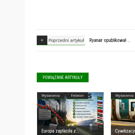
Poprzedni artykuł
Ryanair opublikował
POWIĄZANE ARTYKUŁY
Wydarzenia
Felieton
Wydarzenia
Europa zapłaciła z
Cywilizacy