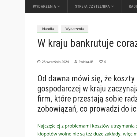
WYDARZENIA
STREFA CZYTELNIKA
RAD
Irlandia
Wydarzenia
W kraju bankrutuje coraz
25 września 2024
Polska-IE
0
Od dawna mówi się, że koszty 
gospodarczej w kraju zaczynają
firm, które przestają sobie ra
zobowiązań, co prowadzi do ich
Najczęściej z problemami kosztów utrzymania st
kłopotów wolne nie są też duże zakłady, więc 