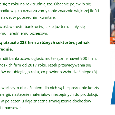
e się z roku na rok trudniejsze. Obecnie pojawiło się
spadkową, co oznacza zamykanie znacznie większej ilości
 a nawet w poprzednim kwartale.
ość wzrostu bankructw, jakie już teraz stały się
łemu i średniemu biznesowi.
ą utraciło 238 firm z różnych sektorów, jednak
rednie.
rlandii bankructwo ogłosić może łącznie nawet 900 firm,
dzkich firm od 2017 roku. Jeżeli przewidywania się
dków od ubiegłego roku, co powinno wzbudzać niepokój
największym obciążeniem dla nich są bezpośrednie koszty
nergii, następnie materiałów niezbędnych do produkcji,
o w połączeniu daje znaczne zmniejszenie dochodów
i finansowej.