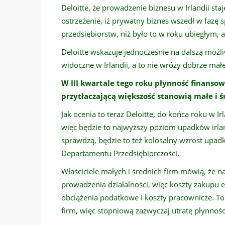
Deloitte, że prowadzenie biznesu w Irlandii staj
ostrzeżenie, iż prywatny biznes wszedł w fazę 
przedsiębiorstw, niż było to w roku ubiegłym,
Deloitte wskazuje jednocześnie na dalszą możliw
widoczne w Irlandii, a to nie wróży dobrze ma
W III kwartale tego roku płynność finansow
przytłaczającą większość stanowią małe i ś
Jak ocenia to teraz Deloitte, do końca roku w I
więc będzie to najwyższy poziom upadków irlan
sprawdzą, będzie to też kolosalny wzrost upa
Departamentu Przedsiębiorczości.
Właściciele małych i średnich firm mówią, że 
prowadzenia działalności, więc koszty zakupu e
obciążenia podatkowe i koszty pracownicze. T
firm, więc stopniową zazwyczaj utratę płynnośc