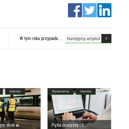
Następny artykuł
W tym roku przypada
Irlandia
Wydarzenia
Irlandia
jny skok w
Pętla drożyzny i b