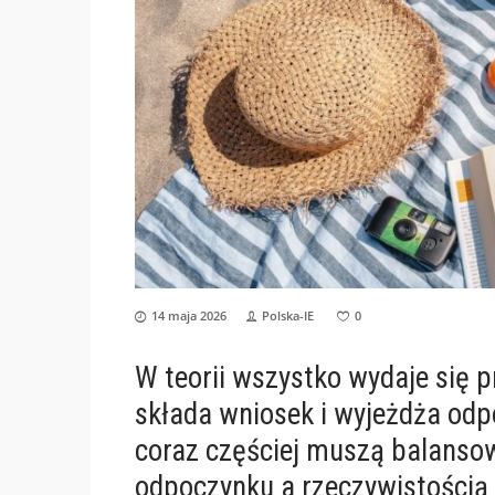
14 maja 2026
Polska-IE
0
W teorii wszystko wydaje się p
składa wniosek i wyjeżdża odpo
coraz częściej muszą balans
odpoczynku a rzeczywistości