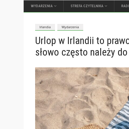
WYDARZENIA
STREFA CZYTELNIKA
RAD
Irlandia
Wydarzenia
Urlop w Irlandii to prawo
słowo często należy d