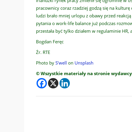
Irlandzki rynek pracy zmienił się ogromnie w o
pracownicy coraz rzadziej godzą się na kulturę
ludzi brało mniej urlopu z obawy przed reakcją
pytania o work-life balance już podczas rozmow
przestała być tylko działem w regulaminie HR, a
Bogdan Feręc
Źr. RTE
Photo by
S’well
on
Unsplash
© Wszystkie materiały na stronie wydawcy