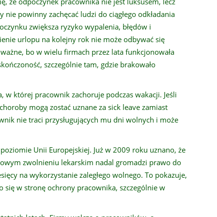
ię, że odpoczynek pracownika nie jest luksusem, lecz
 nie powinny zachęcać ludzi do ciągłego odkładania
poczynku zwiększa ryzyko wypalenia, błędów i
enie urlopu na kolejny rok nie może odbywać się
ażne, bo w wielu firmach przez lata funkcjonowała
skończoność, szczególnie tam, gdzie brakowało
, w której pracownik zachoruje podczas wakacji. Jeśli
 choroby mogą zostać uznane za sick leave zamiast
nik nie traci przysługujących mu dni wolnych i może
a poziomie Unii Europejskiej. Już w 2009 roku uznano, że
nowym zwolnieniu lekarskim nadal gromadzi prawo do
sięcy na wykorzystanie zaległego wolnego. To pokazuje,
o się w stronę ochrony pracownika, szczególnie w