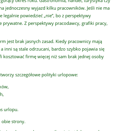
 gorący okres roku. Gastronomia, handel, turystyka czy
e na jednoczesny wyjazd kilku pracowników. Jeśli nie ma
 legalnie powiedzieć „nie”, bo z perspektywy
e prywatne. Z perspektywy pracodawcy, grafiki pracy,
irm jest brak jasnych zasad. Kiedy pracownicy mają
a inni są stale odrzucani, bardzo szybko pojawia się
rafi kosztować firmę więcej niż sam brak jednej osoby
i tworzy szczegółowe polityki urlopowe:
sków,
h,
s urlopu.
 obie strony.