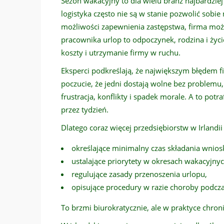
Sezon wakacyjny to dla wielu branż najbardziej
logistyka często nie są w stanie pozwolić sobi
możliwości zapewnienia zastępstwa, firma może
pracownika urlop to odpoczynek, rodzina i życi
koszty i utrzymanie firmy w ruchu.
Eksperci podkreślają, że największym błędem f
poczucie, że jedni dostają wolne bez problemu, 
frustracja, konflikty i spadek morale. A to pot
przez tydzień.
Dlatego coraz więcej przedsiębiorstw w Irlandi
określające minimalny czas składania wnio
ustalające priorytety w okresach wakacyjnyc
regulujące zasady przenoszenia urlopu,
opisujące procedury w razie choroby podcza
To brzmi biurokratycznie, ale w praktyce chroni