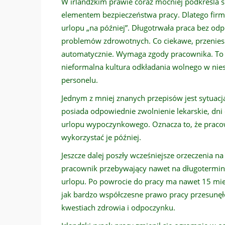
W irlandzkim prawie coraz mocniej podkreśla s
elementem bezpieczeństwa pracy. Dlatego firmy
urlopu „na później”. Długotrwała praca bez od
problemów zdrowotnych. Co ciekawe, przeniesi
automatycznie. Wymaga zgody pracownika. To w
nieformalna kultura odkładania wolnego w nie
personelu.
Jednym z mniej znanych przepisów jest sytuacja
posiada odpowiednie zwolnienie lekarskie, dni
urlopu wypoczynkowego. Oznacza to, że pracow
wykorzystać je później.
Jeszcze dalej poszły wcześniejsze orzeczenia n
pracownik przebywający nawet na długotermi
urlopu. Po powrocie do pracy ma nawet 15 mie
jak bardzo współczesne prawo pracy przesunęł
kwestiach zdrowia i odpoczynku.