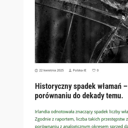
22 kwietnia 2025
Polska-IE
0
Historyczny spadek włamań –
porównaniu do dekady temu.
Irlandia odnotowała znaczący spadek liczby w
Zgodnie z raportem, liczba takich przestępstw 
porównaniu z analogicznym okresem sprzed dzies