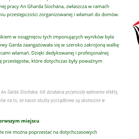
cznej pracy An Gharda Síochána, zwłaszcza w ramach
zaniu przestępczości zorganizowanej i włamań do domów.
nikiem w osiągnięciu tych imponujących wyników była
atywy Garda zaangażowała się w szeroko zakrojoną walkę
cami włamań. Dzięki dedykowanej i profesjonalnej
zbę przestępstw, które dotychczas były poważnym
y An Garda Síochána
.
Ich działania przyniosły wymierne efekty,
dów na to, że nasze służby porządkowe są skuteczne w
ierwszym miejscu
, że nie można poprzestać na dotychczasowych