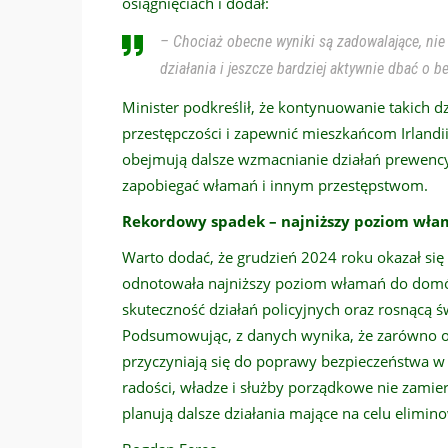
osiągnięciach i dodał:
– Chociaż obecne wyniki są zadowalające, n
działania i jeszcze bardziej aktywnie dbać o 
Minister podkreślił, że kontynuowanie takich 
przestępczości i zapewnić mieszkańcom Irlandi
obejmują dalsze wzmacnianie działań prewency
zapobiegać włamań i innym przestępstwom.
Rekordowy spadek – najniższy poziom włam
Warto dodać, że grudzień 2024 roku okazał się
odnotowała najniższy poziom włamań do domów
skuteczność działań policyjnych oraz rosnącą 
Podsumowując, z danych wynika, że zarówno ope
przyczyniają się do poprawy bezpieczeństwa w
radości, władze i służby porządkowe nie zamie
planują dalsze działania mające na celu elimin