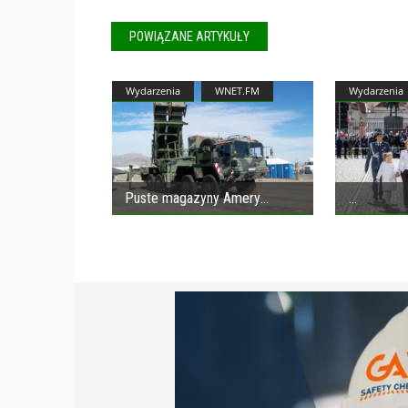
POWIĄZANE ARTYKUŁY
Wydarzenia
WNET.FM
Wydarzenia
Puste magazyny Amery