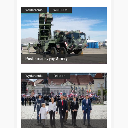
Wydarzenia
WNET.FM
Puste magazyny Amery
Wydarzenia
Felieton