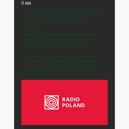
O nas
© WSZYSTKIE MATERIAŁY NA STRONIE WYDAWCY
„POLSKA-IE” CHRONIONE SĄ PRAWEM
AUTORSKIM.
Naszym celem jest prezentowanie spraw, które
mają bezpośredni wpływ na życie polskiej
emigracji na Zielonej Wyspie.
Prezentujemy informacje, które przybliżają
polityczne zasady funkcjonowania państwa,
opisują zasady działania gospodarki i pokazują
sprawy, na które każdy może mieć wpływ.