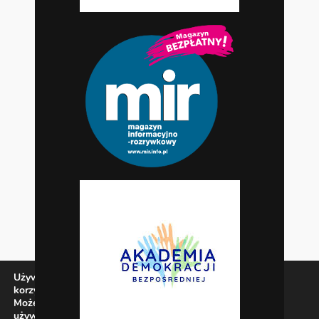
Używamy ciasteczek, aby zapewnić najlepszą jakość
korzystania z naszej witryny.
Możesz dowiedzieć się więcej o tym, jakich ciasteczek
używamy, lub wyłączyć je w
ustawieniach
.