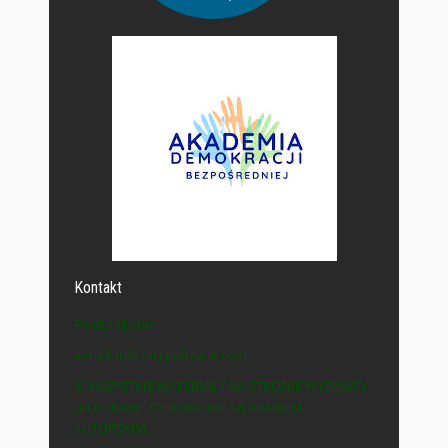
Kontakt
Polska-IE.com
e-mail: info (at) polska-ie.com
© WSZYSTKIE MATERIAŁY NA STRONIE WYDAWCY
„POLSKA-IE” CHRONIONE SĄ PRAWEM
AUTORSKIM.