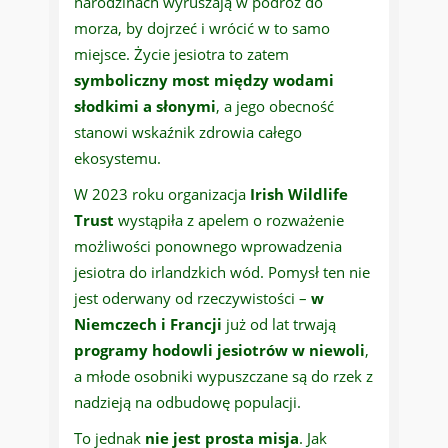
narodzinach wyruszają w podróż do
morza, by dojrzeć i wrócić w to samo
miejsce. Życie jesiotra to zatem
symboliczny most między wodami
słodkimi a słonymi
, a jego obecność
stanowi wskaźnik zdrowia całego
ekosystemu.
W 2023 roku organizacja
Irish Wildlife
Trust
wystąpiła z apelem o rozważenie
możliwości ponownego wprowadzenia
jesiotra do irlandzkich wód. Pomysł ten nie
jest oderwany od rzeczywistości –
w
Niemczech i Francji
już od lat trwają
programy hodowli jesiotrów w niewoli
,
a młode osobniki wypuszczane są do rzek z
nadzieją na odbudowę populacji.
To jednak
nie jest prosta misja
. Jak