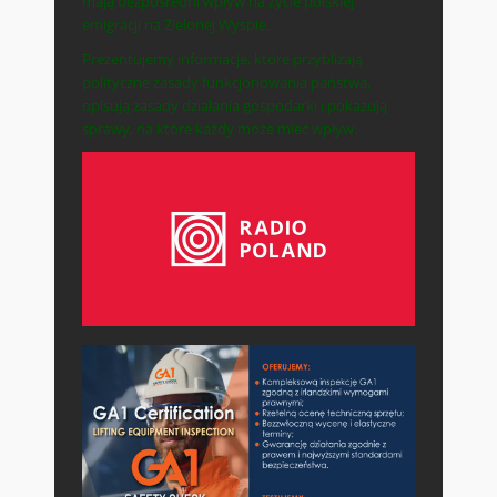
mają bezpośredni wpływ na życie polskiej
emigracji na Zielonej Wyspie.
Prezentujemy informacje, które przybliżają
polityczne zasady funkcjonowania państwa,
opisują zasady działania gospodarki i pokazują
sprawy, na które każdy może mieć wpływ.