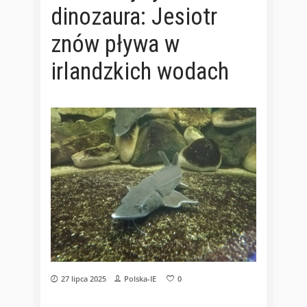
dinozaura: Jesiotr
znów pływa w
irlandzkich wodach
27 lipca 2025
Polska-IE
0