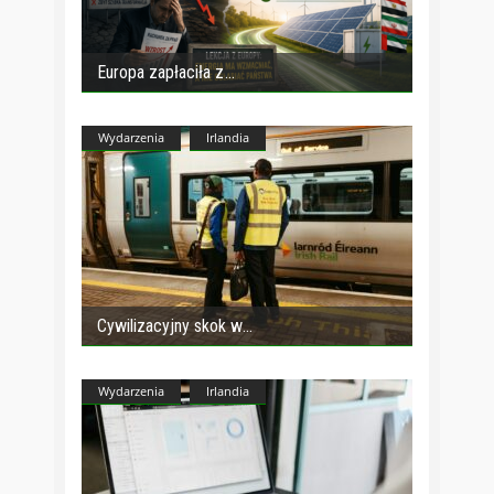
Europa zapłaciła z
Wydarzenia
Irlandia
Cywilizacyjny skok w
Wydarzenia
Irlandia