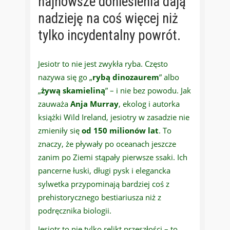
najnowsze doniesienia dają
nadzieję na coś więcej niż
tylko incydentalny powrót.
Jesiotr to nie jest zwykła ryba. Często
nazywa się go „
rybą dinozaurem
” albo
„
żywą skamieliną
” – i nie bez powodu. Jak
zauważa
Anja Murray
, ekolog i autorka
książki Wild Ireland, jesiotry w zasadzie nie
zmieniły się
od 150 milionów lat
. To
znaczy, że pływały po oceanach jeszcze
zanim po Ziemi stąpały pierwsze ssaki. Ich
pancerne łuski, długi pysk i elegancka
sylwetka przypominają bardziej coś z
prehistorycznego bestiariusza niż z
podręcznika biologii.
Jesiotr to nie tylko relikt przeszłości – to