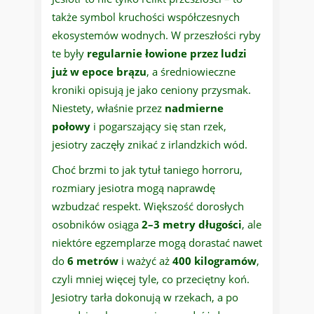
także symbol kruchości współczesnych
ekosystemów wodnych. W przeszłości ryby
te były
regularnie łowione przez ludzi
już w epoce brązu
, a średniowieczne
kroniki opisują je jako ceniony przysmak.
Niestety, właśnie przez
nadmierne
połowy
i pogarszający się stan rzek,
jesiotry zaczęły znikać z irlandzkich wód.
Choć brzmi to jak tytuł taniego horroru,
rozmiary jesiotra mogą naprawdę
wzbudzać respekt. Większość dorosłych
osobników osiąga
2–3 metry długości
, ale
niektóre egzemplarze mogą dorastać nawet
do
6 metrów
i ważyć aż
400 kilogramów
,
czyli mniej więcej tyle, co przeciętny koń.
Jesiotry tarła dokonują w rzekach, a po