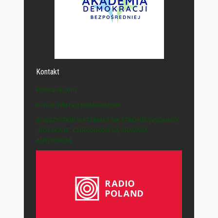
Kontakt
Polska-IE.com
e-mail: info (at) polska-ie.com
© WSZYSTKIE MATERIAŁY NA STRONIE WYDAWCY
„POLSKA-IE” CHRONIONE SĄ PRAWEM
AUTORSKIM.