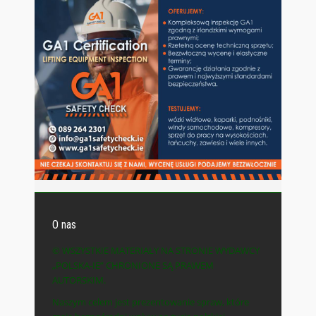
O nas
© WSZYSTKIE MATERIAŁY NA STRONIE WYDAWCY
„POLSKA-IE” CHRONIONE SĄ PRAWEM
AUTORSKIM.
Naszym celem jest prezentowanie spraw, które