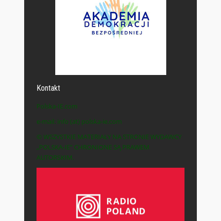
Kontakt
Polska-IE.com
e-mail: info (at) polska-ie.com
© WSZYSTKIE MATERIAŁY NA STRONIE WYDAWCY
„POLSKA-IE” CHRONIONE SĄ PRAWEM
AUTORSKIM.