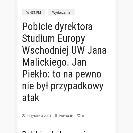
WNET.FM
Wydarzenia
Pobicie dyrektora
Studium Europy
Wschodniej UW Jana
Malickiego. Jan
Piekło: to na pewno
nie był przypadkowy
atak
21 grudnia 2024
Polska-IE
0