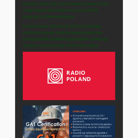
Naszym celem jest prezentowanie spraw, które
mają bezpośredni wpływ na życie polskiej
emigracji na Zielonej Wyspie.
Prezentujemy informacje, które przybliżają
polityczne zasady funkcjonowania państwa,
opisują zasady działania gospodarki i pokazują
sprawy, na które każdy może mieć wpływ.