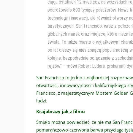
ciągu ostatnich 12 miesięcy, na wszystkich 
podróżowało 800 tysięcy pasażerów. Nowa tr
technologii i innowacji, ale również otworzy
turystycznych. San Francisco, wraz z położo
globalnych marek oraz miejsce, które niezmi
świata. To także miasto o wyjątkowym charakter
od lat cieszy się niesłabnącą popularnością
kolejne, bezpośrednie połączenie z zachod
rejsów” – mówi Robert Ludera, prokurent, dyre
San Francisco to jedno z najbardziej rozpoznaw
otwartości, innowacyjności i kalifornijskiego 
Francisco, z majestatycznym Mostem Golden Gat
ludzi.
Krajobrazy jak z filmu
Śmiało można powiedzieć, że nie ma San Franci
pomarańczowo-czerwona barwa przyciąga tysią