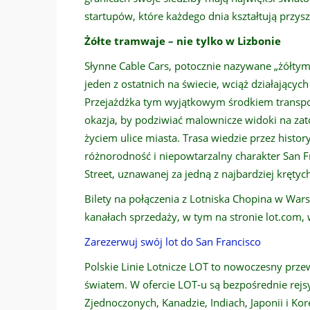
startupów, które każdego dnia kształtują przysz
Żółte tramwaje – nie tylko w Lizbonie
Słynne Cable Cars, potocznie nazywane „żółtym
jeden z ostatnich na świecie, wciąż działającyc
Przejażdżka tym wyjątkowym środkiem transport
okazja, by podziwiać malownicze widoki na zato
życiem ulice miasta. Trasa wiedzie przez histor
różnorodność i niepowtarzalny charakter San 
Street, uznawanej za jedną z najbardziej krętych
Bilety na połączenia z Lotniska Chopina w War
kanałach sprzedaży, w tym na stronie lot.com, 
Zarezerwuj swój lot do San Francisco
Polskie Linie Lotnicze LOT to nowoczesny prz
światem. W ofercie LOT-u są bezpośrednie rej
Zjednoczonych, Kanadzie, Indiach, Japonii i Ko