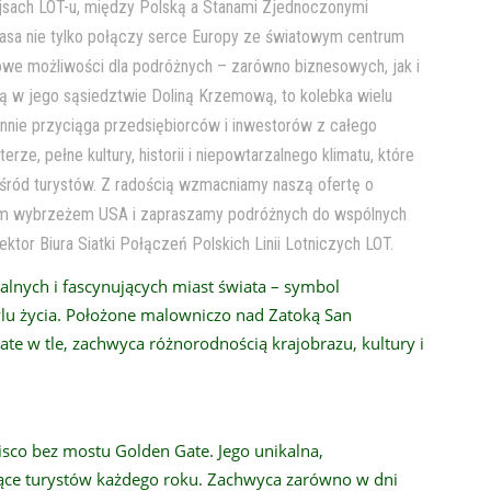
rejsach LOT-u, między Polską a Stanami Zjednoczonymi
asa nie tylko połączy serce Europy ze światowym centrum
 nowe możliwości dla podróżnych – zarówno biznesowych, jak i
ną w jego sąsiedztwie Doliną Krzemową, to kolebka wielu
ennie przyciąga przedsiębiorców i inwestorów z całego
ze, pełne kultury, historii i niepowtarzalnego klimatu, które
 wśród turystów. Z radością wzmacniamy naszą ofertę o
nim wybrzeżem USA i zapraszamy podróżnych do wspólnych
ktor Biura Siatki Połączeń Polskich Linii Lotniczych LOT.
alnych i fascynujących miast świata – symbol
stylu życia. Położone malowniczo nad Zatoką San
e w tle, zachwyca różnorodnością krajobrazu, kultury i
sco bez mostu Golden Gate. Jego unikalna,
ce turystów każdego roku. Zachwyca zarówno w dni