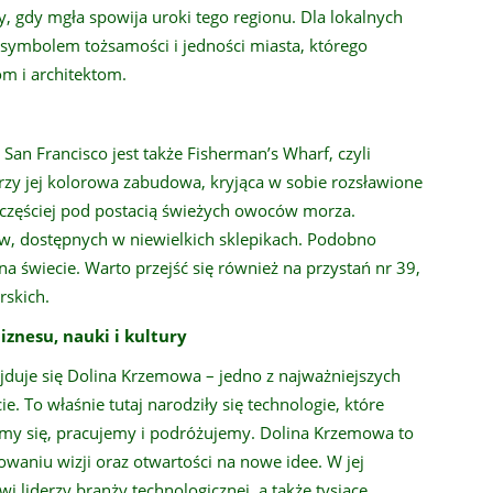
y, gdy mgła spowija uroki tego regionu. Dla lokalnych
symbolem tożsamości i jedności miasta, którego
m i architektom.
 Francisco jest także Fisherman’s Wharf, czyli
rzy jej kolorowa zabudowa, kryjąca w sobie rozsławione
jczęściej pod postacią świeżych owoców morza.
ów, dostępnych w niewielkich sklepikach. Podobno
na świecie. Warto przejść się również na przystań nr 39,
rskich.
znesu, nauki i kultury
jduje się Dolina Krzemowa – jedno z najważniejszych
e. To właśnie tutaj narodziły się technologie, które
my się, pracujemy i podróżujemy. Dolina Krzemowa to
waniu wizji oraz otwartości na nowe idee. W jej
i liderzy branży technologicznej, a także tysiące