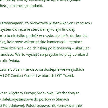
łość globalnej gospodarki.
i tramwajami”, to prawdziwa wizytówka San Francisco i
h systemów ręcznie sterowanej kolejki linowej.
u to nie tylko podróż w czasie, ale także doskonała
kę, kolorowe wiktoriańskie kamieniczki i tętniące
yczne dzielnice – od chińskiej po biznesową – ukazując
Francisco. Warto wysiąść na przystanku przy Lombard
 ulic świata.
szawie do San Francisco są dostępne we wszystkich
w LOT Contact Center i w biurach LOT Travel.
ewoźnik łączący Europę Środkową i Wschodnią ze
sy dalekodystansowe do portów w Stanach
rei Południowej. Polski przewoźnik konsekwentnie