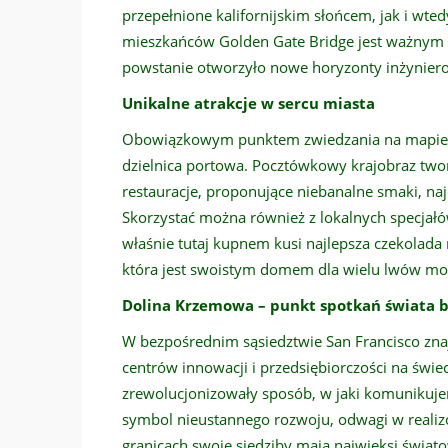
przepełnione kalifornijskim słońcem, jak i wted
mieszkańców Golden Gate Bridge jest ważnym 
powstanie otworzyło nowe horyzonty inżyniero
Unikalne atrakcje w sercu miasta
Obowiązkowym punktem zwiedzania na mapie San
dzielnica portowa. Pocztówkowy krajobraz two
restauracje, proponujące niebanalne smaki, na
Skorzystać można również z lokalnych specjał
właśnie tutaj kupnem kusi najlepsza czekolada 
która jest swoistym domem dla wielu lwów mo
Dolina Krzemowa – punkt spotkań świata bi
W bezpośrednim sąsiedztwie San Francisco zna
centrów innowacji i przedsiębiorczości na świeci
zrewolucjonizowały sposób, w jaki komunikuje
symbol nieustannego rozwoju, odwagi w realizo
granicach swoje siedziby mają najwięksi światow