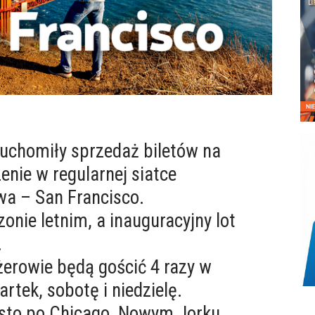
ruchomiły sprzedaż biletów na
enie w regularnej siatce
wa – San Francisco.
onie letnim, a inauguracyjny lot
.
erowie będą gościć 4 razy w
rtek, sobotę i niedzielę.
asto po Chicago, Nowym Jorku,