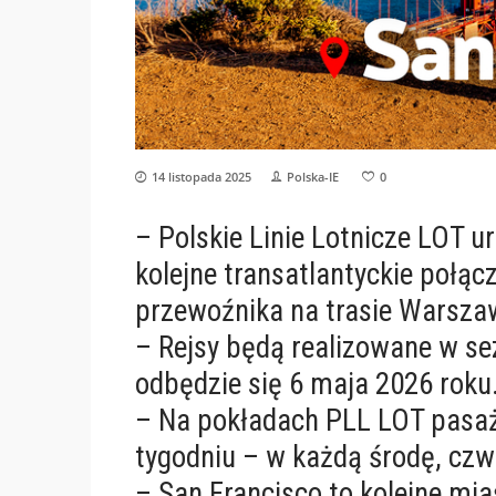
14 listopada 2025
Polska-IE
0
– Polskie Linie Lotnicze LOT u
kolejne transatlantyckie połącz
przewoźnika na trasie Warsza
– Rejsy będą realizowane w sez
odbędzie się 6 maja 2026 roku
– Na pokładach PLL LOT pasaż
tygodniu – w każdą środę, czwa
– San Francisco to kolejne mi