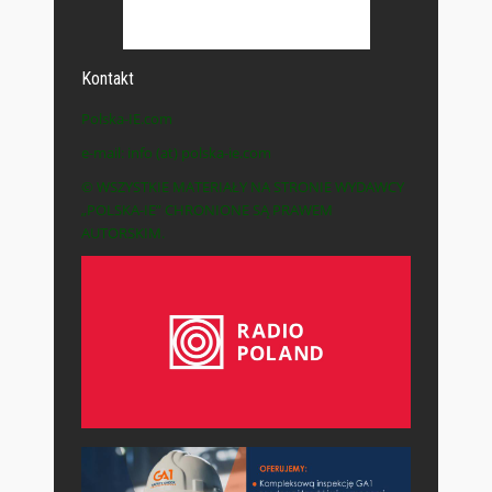
Kontakt
Polska-IE.com
e-mail: info (at) polska-ie.com
© WSZYSTKIE MATERIAŁY NA STRONIE WYDAWCY
„POLSKA-IE” CHRONIONE SĄ PRAWEM
AUTORSKIM.