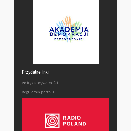
Przydatne linki
Polityka prywatności
Regulamin portalu