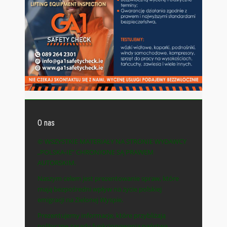
O nas
© WSZYSTKIE MATERIAŁY NA STRONIE WYDAWCY
„POLSKA-IE” CHRONIONE SĄ PRAWEM
AUTORSKIM.
Naszym celem jest prezentowanie spraw, które
mają bezpośredni wpływ na życie polskiej
emigracji na Zielonej Wyspie.
Prezentujemy informacje, które przybliżają
polityczne zasady funkcjonowania państwa,