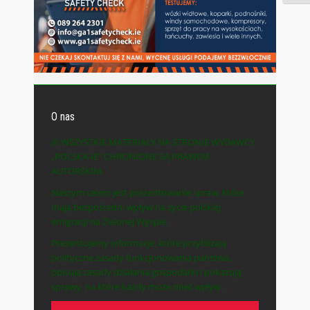
O nas
© WSZYSTKIE MATERIAŁY NA STRONIE WYDAWCY
„POLSKA-IE” CHRONIONE SĄ PRAWEM
AUTORSKIM.
Naszym celem jest prezentowanie spraw, które
mają bezpośredni wpływ na życie polskiej
emigracji na Zielonej Wyspie.
Prezentujemy informacje, które przybliżają
polityczne zasady funkcjonowania państwa,
opisują zasady działania gospodarki i pokazują
sprawy, na które każdy może mieć wpływ.