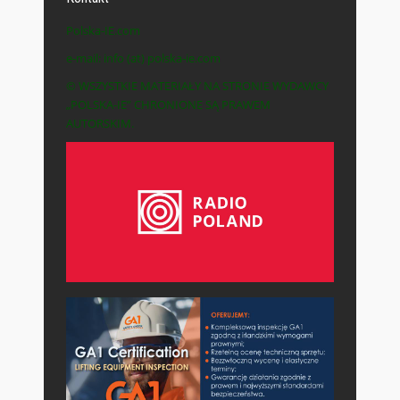
Polska-IE.com
e-mail: info (at) polska-ie.com
© WSZYSTKIE MATERIAŁY NA STRONIE WYDAWCY
„POLSKA-IE” CHRONIONE SĄ PRAWEM
AUTORSKIM.