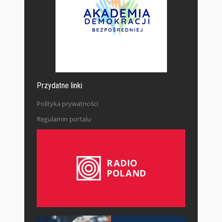
Przydatne linki
Polityka prywatności
Regulamin portalu