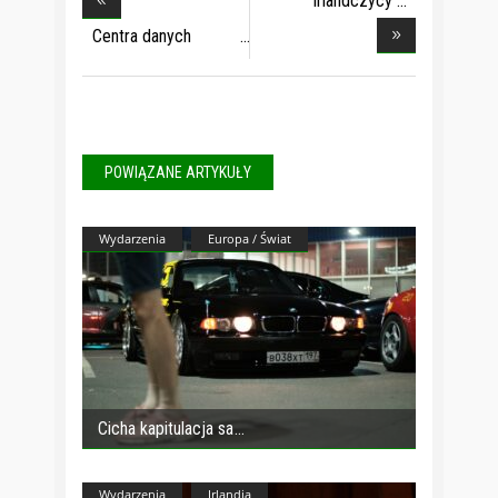
Irlandczycy
przechod
Centra danych
zużyw
POWIĄZANE ARTYKUŁY
Wydarzenia
Europa / Świat
Cicha kapitulacja sa
Wydarzenia
Irlandia