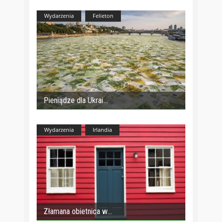
Wydarzenia
Felieton
Pieniądze dla Ukrai
Wydarzenia
Irlandia
Złamana obietnica w