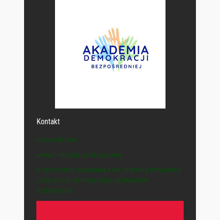
Kontakt
Polska-IE.com
e-mail: info (at) polska-ie.com
© WSZYSTKIE MATERIAŁY NA STRONIE WYDAWCY
„POLSKA-IE” CHRONIONE SĄ PRAWEM
AUTORSKIM.