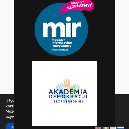
Używamy ciasteczek, aby zapewnić najlepszą jakość
korzystania z naszej witryny.
Możesz dowiedzieć się więcej o tym, jakich ciasteczek
używamy, lub wyłączyć je w
ustawieniach
.
Zamknij panel pow
ACCEPT
REJECT
SETTINGS