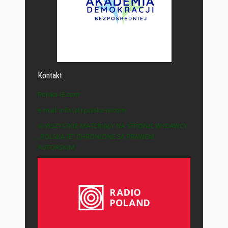
Kontakt
Polska-IE.com
e-mail: info (at) polska-ie.com
© WSZYSTKIE MATERIAŁY NA STRONIE WYDAWCY
„POLSKA-IE” CHRONIONE SĄ PRAWEM
AUTORSKIM.