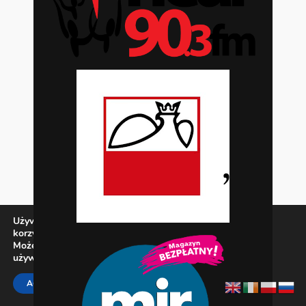
Używamy ciasteczek, aby zapewnić najlepszą jakość
korzystania z naszej witryny.
Możesz dowiedzieć się więcej o tym, jakich ciasteczek
używamy, lub wyłączyć je w
ustawieniach
.
Zamknij panel pow
ACCEPT
REJECT
SETTINGS