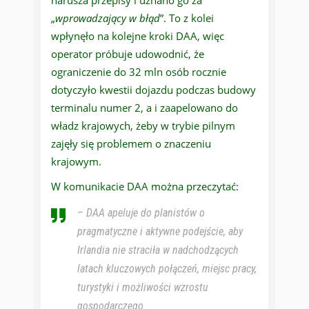
narusza przepisy i uznano go za
„
wprowadzający w błąd
”. To z kolei
wpłynęło na kolejne kroki DAA, więc
operator próbuje udowodnić, że
ograniczenie do 32 mln osób rocznie
dotyczyło kwestii dojazdu podczas budowy
terminalu numer 2, a i zaapelowano do
władz krajowych, żeby w trybie pilnym
zajęły się problemem o znaczeniu
krajowym.
W komunikacie DAA można przeczytać:
– DAA apeluje do planistów o
pragmatyczne i aktywne podejście, aby
Irlandia nie straciła w nadchodzących
latach kluczowych połączeń, miejsc pracy,
turystyki i możliwości wzrostu
gospodarczego.