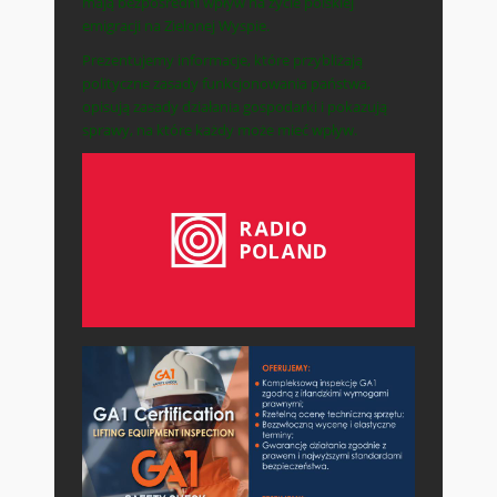
mają bezpośredni wpływ na życie polskiej
emigracji na Zielonej Wyspie.
Prezentujemy informacje, które przybliżają
polityczne zasady funkcjonowania państwa,
opisują zasady działania gospodarki i pokazują
sprawy, na które każdy może mieć wpływ.