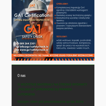
O nas
© WSZYSTKIE MATERIAŁY NA STRONIE WYDAWCY
„POLSKA-IE” CHRONIONE SĄ PRAWEM
AUTORSKIM.
Naszym celem jest prezentowanie spraw, które