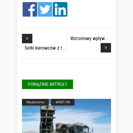
Wzrostowy wpływ
Tru
Setki kierowców z t
POWIĄZANE ARTYKUŁY
Wydarzenia
WNET.FM