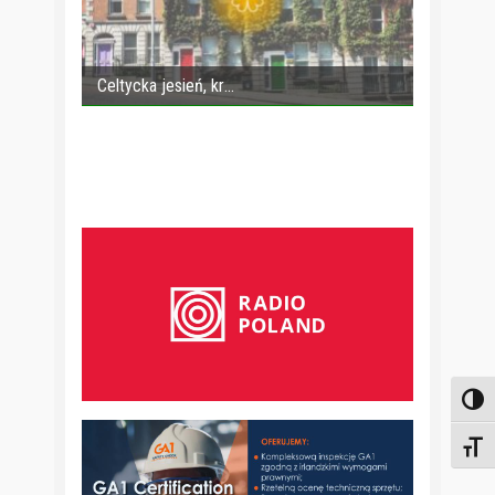
Celtycka jesień, kr
Toggl
Toggl