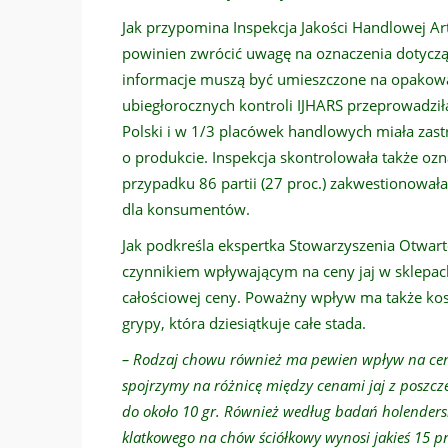
Jak przypomina Inspekcja Jakości Handlowej A
powinien zwrócić uwagę na oznaczenia dotycząc
informacje muszą być umieszczone na opakowan
ubiegłorocznych kontroli IJHARS przeprowadziła 
Polski i w 1/3 placówek handlowych miała zast
o produkcie. Inspekcja skontrolowała także oznak
przypadku 86 partii (27 proc.) zakwestionowała
dla konsumentów.
Jak podkreśla ekspertka Stowarzyszenia Otwarte
czynnikiem wpływającym na ceny jaj w sklepach
całościowej ceny. Poważny wpływ ma także koszt
grypy, która dziesiątkuje całe stada.
– Rodzaj chowu również ma pewien wpływ na ceny,
spojrzymy na różnicę między cenami jaj z poszcz
do około 10 gr. Również według badań holender
klatkowego na chów ściółkowy wynosi jakieś 15 pr