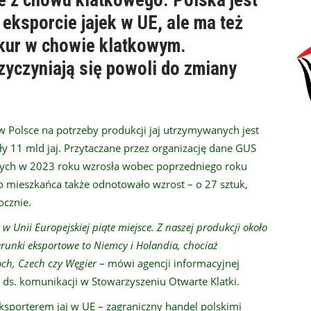
 eksporcie jajek w UE, ale ma też
 kur w chowie klatkowym.
yczyniają się powoli do zmiany
 Polsce na potrzeby produkcji jaj utrzymywanych jest
ły 11 mld jaj. Przytaczane przez organizację dane GUS
jnych w 2023 roku wzrosła wobec poprzedniego roku
go mieszkańca także odnotowało wzrost – o 27 sztuk,
ocznie.
Unii Europejskiej piąte miejsce. Z naszej produkcji około
erunki eksportowe to Niemcy i Holandia, chociaż
łoch, Czech czy Węgier
– mówi agencji informacyjnej
s. komunikacji w Stowarzyszeniu Otwarte Klatki.
eksporterem jaj w UE – zagraniczny handel polskimi