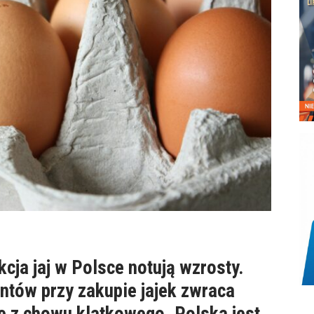
kcja jaj w Polsce notują wzrosty.
tów przy zakupie jajek zwraca
e z chowu klatkowego. Polska jest