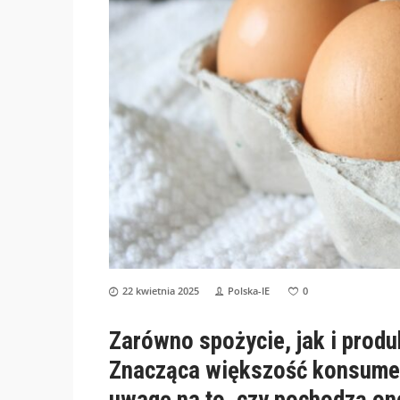
22 kwietnia 2025
Polska-IE
0
Zarówno spożycie, jak i produ
Znacząca większość konsumen
uwagę na to, czy pochodzą on