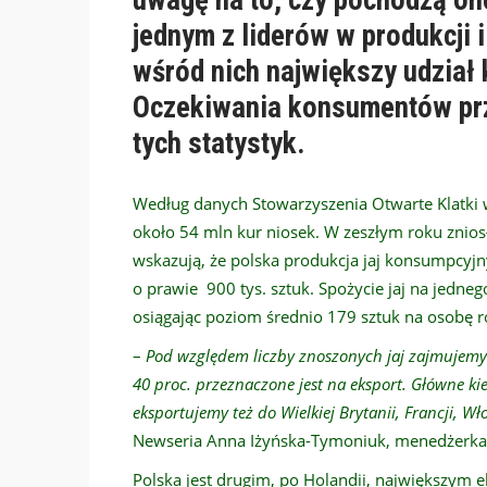
jednym z liderów w produkcji i
wśród nich największy udział
Oczekiwania konsumentów prz
tych statystyk.
Według danych Stowarzyszenia Otwarte Klatki w
około 54 mln kur niosek. W zeszłym roku znios
wskazują, że polska produkcja jaj konsumpcy
o prawie 900 tys. sztuk. Spożycie jaj na jedne
osiągając poziom średnio 179 sztuk na osobę r
–
Pod względem liczby znoszonych jaj zajmujemy w 
40 proc. przeznaczone jest na eksport. Główne ki
eksportujemy też do Wielkiej Brytanii, Francji, W
Newseria Anna Iżyńska-Tymoniuk, menedżerka d
Polska jest drugim, po Holandii, największym 