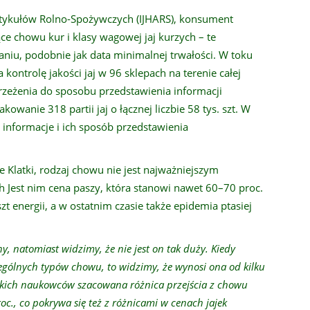
rtykułów Rolno-Spożywczych (IJHARS), konsument
e chowu kur i klasy wagowej jaj kurzych – te
iu, podobnie jak data minimalnej trwałości. W toku
kontrolę jakości jaj w 96 sklepach na terenie całej
rzeżenia do sposobu przedstawienia informacji
owanie 318 partii jaj o łącznej liczbie 58 tys. szt. W
 informacje i ich sposób przedstawienia
 Klatki, rodzaj chowu nie jest najważniejszym
 Jest nim cena paszy, która stanowi nawet 60–70 proc.
 energii, a w ostatnim czasie także epidemia ptasiej
 natomiast widzimy, że nie jest on tak duży. Kiedy
ególnych typów chowu, to widzimy, że wynosi ona od kilku
skich naukowców szacowana różnica przejścia z chowu
oc., co pokrywa się też z różnicami w cenach jajek