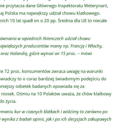
enie przytacza dane Głównego Inspektoratu Weterynarii,
jaj Polska ma największy udział chowu klatkowego.
ich 10 lat spadł on o 20 pp. Średnia dla UE to niecałe
porównania w sąsiednich Niemczech udział chowu
 największych producentów mamy np. Francję i Włochy,
, oraz Holandię, gdzie wynosi on 15 proc.
– mówi
, że 72 proc. konsumentów zwraca uwagę na warunki
 świadczy to o coraz bardziej świadomym podejściu do
niejszy odsetek badanych opowiada się za
niosek. Ośmiu na 10 Polaków uważa, że chów klatkowy
o życia.
rzymaniu kur w ciasnych klatkach i widzimy to zarówno po
 wynika z badań opinii, jak i po ich decyzjach zakupowych