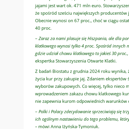
jajami jest wart ok. 471 mln euro. Stowarzysz
że spośród sześciu największych producentów 
Obecnie wynosi on 67 proc., choć w ciągu ostatn
40 proc.
–
Zaraz za nami plasuje się Hiszpania, ale dla 
klatkowego wynosi tylko 4 proc. Spośród innych
gdzie udział chowu klatkowego to jakieś 30 proc.
ekspertka Stowarzyszenia Otwarte Klatki.
Z badań Biostatu z grudnia 2024 roku wynika
życia kur przy zakupie jaj. Zdaniem ekspertów
wyborów zakupowych. Co więcej, tylko nieco m
wprowadzeniem zakazu chowu klatkowego kur 
nie zapewnia kurom odpowiednich warunków d
–
Polki i Polacy zdecydowanie sprzeciwiają się t
ich ogólnym nastawieniu do tego problemu, który
–
mówi Anna Iżyńska-Tymoniuk.