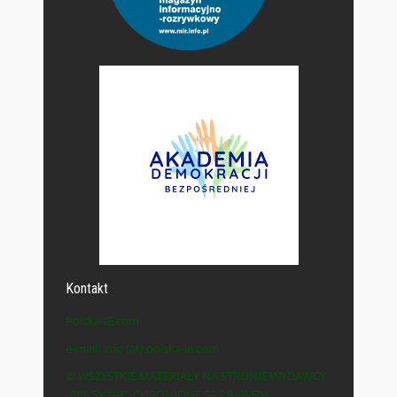
Kontakt
Polska-IE.com
e-mail: info (at) polska-ie.com
© WSZYSTKIE MATERIAŁY NA STRONIE WYDAWCY
„POLSKA-IE” CHRONIONE SĄ PRAWEM