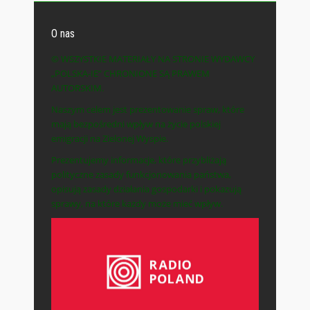
O nas
© WSZYSTKIE MATERIAŁY NA STRONIE WYDAWCY
„POLSKA-IE” CHRONIONE SĄ PRAWEM
AUTORSKIM.
Naszym celem jest prezentowanie spraw, które
mają bezpośredni wpływ na życie polskiej
emigracji na Zielonej Wyspie.
Prezentujemy informacje, które przybliżają
polityczne zasady funkcjonowania państwa,
opisują zasady działania gospodarki i pokazują
sprawy, na które każdy może mieć wpływ.