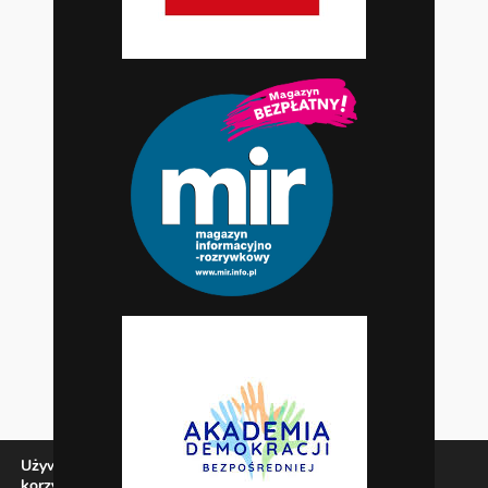
Używamy ciasteczek, aby zapewnić najlepszą jakość
korzystania z naszej witryny.