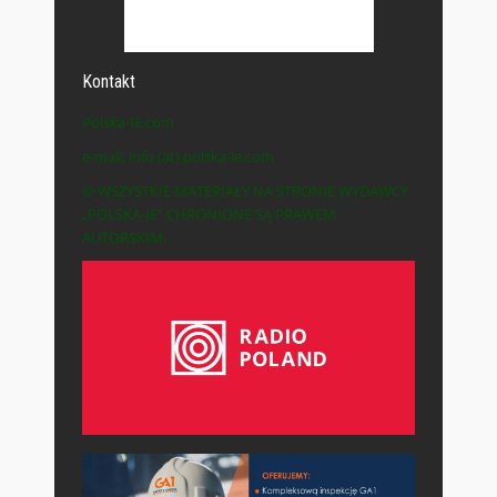
Kontakt
Polska-IE.com
e-mail: info (at) polska-ie.com
© WSZYSTKIE MATERIAŁY NA STRONIE WYDAWCY
„POLSKA-IE” CHRONIONE SĄ PRAWEM
AUTORSKIM.