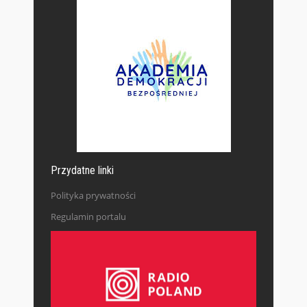
Przydatne linki
Polityka prywatności
Regulamin portalu