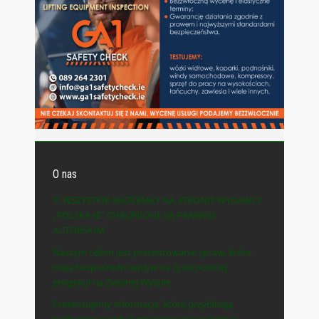
O nas
© WSZYSTKIE MATERIAŁY NA STRONIE WYDAWCY
„POLSKA-IE” CHRONIONE SĄ PRAWEM
AUTORSKIM.
Naszym celem jest prezentowanie spraw, które
mają bezpośredni wpływ na życie polskiej
emigracji na Zielonej Wyspie.
Prezentujemy informacje, które przybliżają