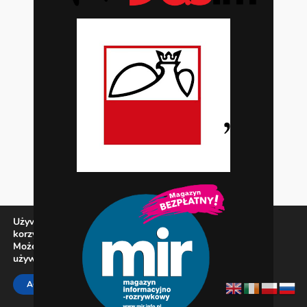
Używamy ciasteczek, aby zapewnić najlepszą jakość
korzystania z naszej witryny.
Możesz dowiedzieć się więcej o tym, jakich ciasteczek
używamy, lub wyłączyć je w
ustawieniach
.
Zamknij panel pow
ACCEPT
REJECT
SETTINGS