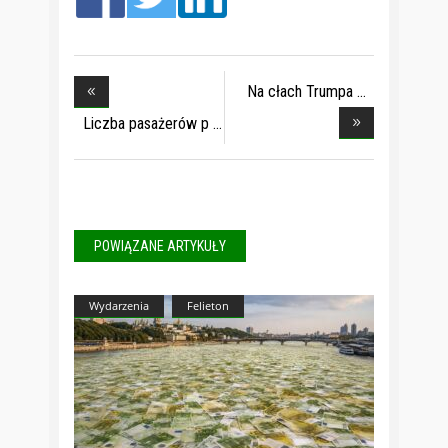
Na cłach Trumpa
wyg
Liczba pasażerów p
POWIĄZANE ARTYKUŁY
Wydarzenia
Felieton