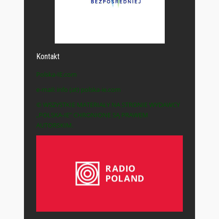
Kontakt
Polska-IE.com
e-mail: info (at) polska-ie.com
© WSZYSTKIE MATERIAŁY NA STRONIE WYDAWCY
„POLSKA-IE” CHRONIONE SĄ PRAWEM
AUTORSKIM.