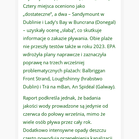
Cztery miejsca oceniono jako
„dostateczne”, a dwa – Sandymount w
Dublinie i Lady’s Bay w Buncrana (Donegal)
– uzyskały ocenę „słabą”, co skutkuje
informacje o zakazie pływania. Obie plaże
nie przeszły testów także w roku 2023. EPA
wdrożyła plany naprawcze i zaznaczyła
poprawę na trzech wcześniej
problematycznych plażach: Balbriggan
Front Strand, Loughshinny (hrabstwo
Dublin) i Trá na mBan, An Spidéal (Galway).
Raport podkreśla jednak, że badania
jakości wody prowadzone są jedynie od
czerwca do połowy września, mimo że
wiele osób pływa przez cały rok.
Dodatkowo intensywne opady deszczu
często powodują przepełnienia kanalizacji