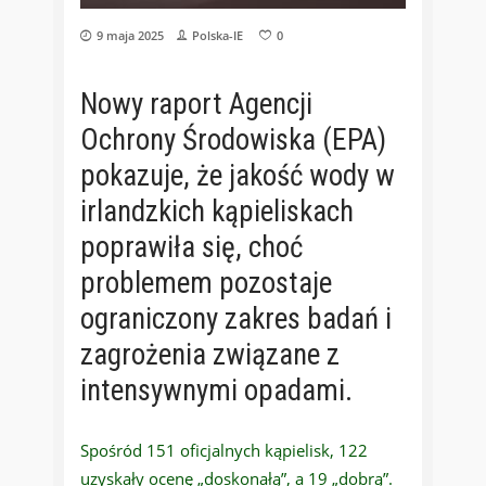
9 maja 2025
Polska-IE
0
Nowy raport Agencji
Ochrony Środowiska (EPA)
pokazuje, że jakość wody w
irlandzkich kąpieliskach
poprawiła się, choć
problemem pozostaje
ograniczony zakres badań i
zagrożenia związane z
intensywnymi opadami.
Spośród 151 oficjalnych kąpielisk, 122
uzyskały ocenę „doskonałą”, a 19 „dobrą”.