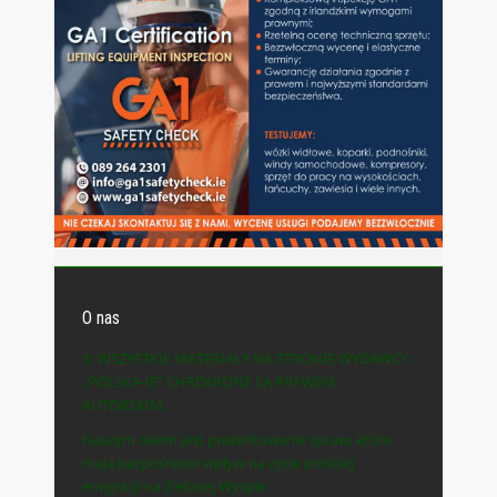
O nas
© WSZYSTKIE MATERIAŁY NA STRONIE WYDAWCY
„POLSKA-IE” CHRONIONE SĄ PRAWEM
AUTORSKIM.
Naszym celem jest prezentowanie spraw, które
mają bezpośredni wpływ na życie polskiej
emigracji na Zielonej Wyspie.