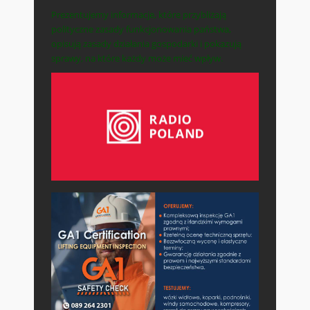
Prezentujemy informacje, które przybliżają
polityczne zasady funkcjonowania państwa,
opisują zasady działania gospodarki i pokazują
sprawy, na które każdy może mieć wpływ.