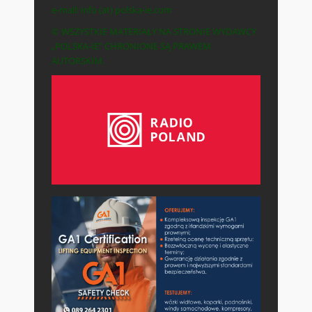
e-mail: info (at) polska-ie.com
© WSZYSTKIE MATERIAŁY NA STRONIE WYDAWCY
„POLSKA-IE” CHRONIONE SĄ PRAWEM
AUTORSKIM.