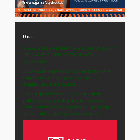
O nas
© WSZYSTKIE MATERIAŁY NA STRONIE WYDAWCY
„POLSKA-IE” CHRONIONE SĄ PRAWEM
AUTORSKIM.
Naszym celem jest prezentowanie spraw, które
mają bezpośredni wpływ na życie polskiej
emigracji na Zielonej Wyspie.
Prezentujemy informacje, które przybliżają
polityczne zasady funkcjonowania państwa,
opisują zasady działania gospodarki i pokazują
sprawy, na które każdy może mieć wpływ.