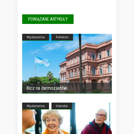
POWIĄZANE ARTYKUŁY
Wydarzenia
Felieton
Bicz na darmozjadów
Wydarzenia
Irlandia