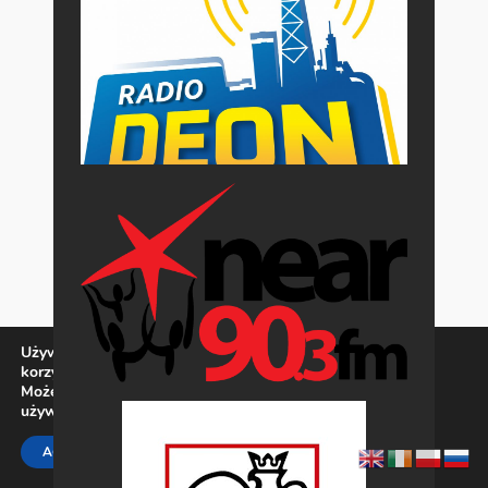
Używamy ciasteczek, aby zapewnić najlepszą jakość
korzystania z naszej witryny.
Możesz dowiedzieć się więcej o tym, jakich ciasteczek
używamy, lub wyłączyć je w
ustawieniach
.
Zamknij panel pow
ACCEPT
REJECT
SETTINGS