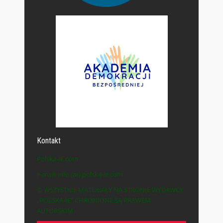
Kontakt
Polska-IE.com
e-mail: info (at) polska-ie.com
© WSZYSTKIE MATERIAŁY NA STRONIE WYDAWCY
„POLSKA-IE” CHRONIONE SĄ PRAWEM
AUTORSKIM.