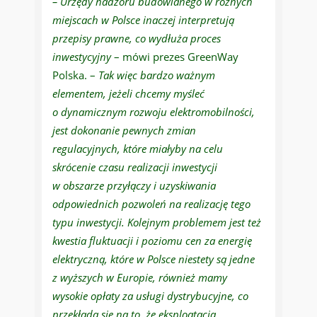
– Urzędy nadzoru budowlanego w różnych
miejscach w Polsce inaczej interpretują
przepisy prawne, co wydłuża proces
inwestycyjny
– mówi prezes GreenWay
Polska. –
Tak więc bardzo ważnym
elementem, jeżeli chcemy myśleć
o dynamicznym rozwoju elektromobilności,
jest dokonanie pewnych zmian
regulacyjnych, które miałyby na celu
skrócenie czasu realizacji inwestycji
w obszarze przyłączy i uzyskiwania
odpowiednich pozwoleń na realizację tego
typu inwestycji. Kolejnym problemem jest też
kwestia fluktuacji i poziomu cen za energię
elektryczną, które w Polsce niestety są jedne
z wyższych w Europie, również mamy
wysokie opłaty za usługi dystrybucyjne, co
przekłada się na to, że eksploatacja