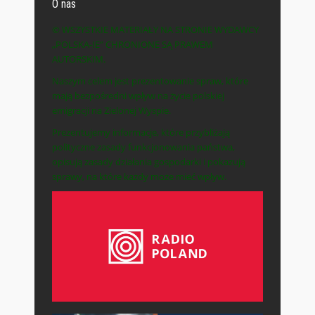
O nas
© WSZYSTKIE MATERIAŁY NA STRONIE WYDAWCY
„POLSKA-IE” CHRONIONE SĄ PRAWEM
AUTORSKIM.
Naszym celem jest prezentowanie spraw, które
mają bezpośredni wpływ na życie polskiej
emigracji na Zielonej Wyspie.
Prezentujemy informacje, które przybliżają
polityczne zasady funkcjonowania państwa,
opisują zasady działania gospodarki i pokazują
sprawy, na które każdy może mieć wpływ.