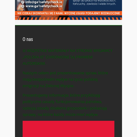
O nas
© WSZYSTKIE MATERIAŁY NA STRONIE WYDAWCY
„POLSKA-IE” CHRONIONE SĄ PRAWEM
AUTORSKIM.
Naszym celem jest prezentowanie spraw, które
mają bezpośredni wpływ na życie polskiej
emigracji na Zielonej Wyspie.
Prezentujemy informacje, które przybliżają
polityczne zasady funkcjonowania państwa,
opisują zasady działania gospodarki i pokazują
sprawy, na które każdy może mieć wpływ.