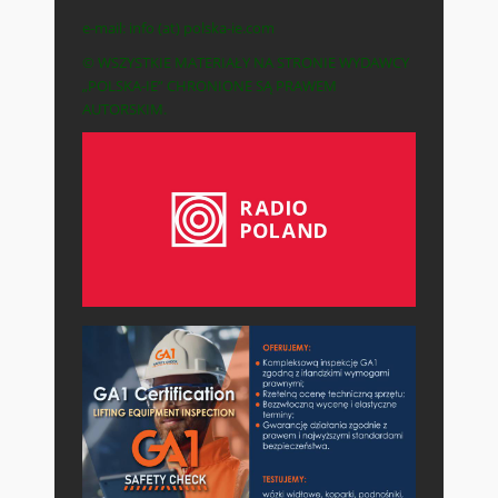
e-mail: info (at) polska-ie.com
© WSZYSTKIE MATERIAŁY NA STRONIE WYDAWCY
„POLSKA-IE” CHRONIONE SĄ PRAWEM
AUTORSKIM.