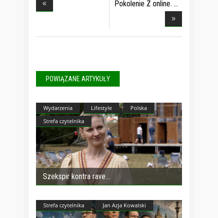
Pokolenie Z online.
POWIĄZANE ARTYKUŁY
Wydarzenia
Lifestyle
Polska
Strefa czytelnika
Szekspir kontra rave
Strefa czytelnika
Jan Azja Kowalski