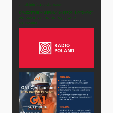
e-mail: info (at) polska-ie.com
© WSZYSTKIE MATERIAŁY NA STRONIE WYDAWCY
„POLSKA-IE” CHRONIONE SĄ PRAWEM
AUTORSKIM.