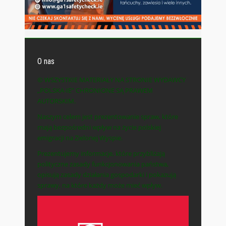
O nas
© WSZYSTKIE MATERIAŁY NA STRONIE WYDAWCY
„POLSKA-IE” CHRONIONE SĄ PRAWEM
AUTORSKIM.
Naszym celem jest prezentowanie spraw, które
mają bezpośredni wpływ na życie polskiej
emigracji na Zielonej Wyspie.
Prezentujemy informacje, które przybliżają
polityczne zasady funkcjonowania państwa,
opisują zasady działania gospodarki i pokazują
sprawy, na które każdy może mieć wpływ.