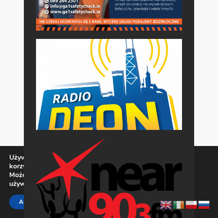
Używamy ciasteczek, aby zapewnić najlepszą jakość
korzystania z naszej witryny.
Możesz dowiedzieć się więcej o tym, jakich ciasteczek
używamy, lub wyłączyć je w
ustawieniach
.
Zamknij panel pow
ACCEPT
REJECT
SETTINGS