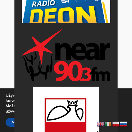
Używamy ciasteczek, aby zapewnić najlepszą jakość
korzystania z naszej witryny.
Możesz dowiedzieć się więcej o tym, jakich ciasteczek
używamy, lub wyłączyć je w
ustawieniach
.
Zamknij panel pow
ACCEPT
REJECT
SETTINGS