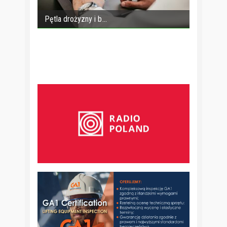
Pętla drożyzny i b