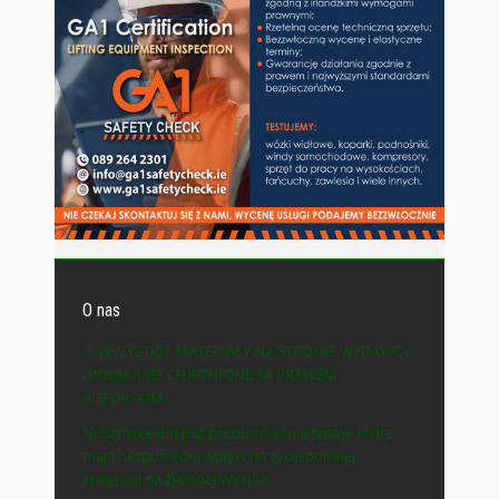
O nas
© WSZYSTKIE MATERIAŁY NA STRONIE WYDAWCY
„POLSKA-IE” CHRONIONE SĄ PRAWEM
AUTORSKIM.
Naszym celem jest prezentowanie spraw, które
mają bezpośredni wpływ na życie polskiej
emigracji na Zielonej Wyspie.