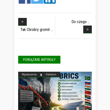
Do czego
potrzebne s
Tak Chrobry gromił
POWIĄZANE ARTYKUŁY
Wydarzenia
Felieton