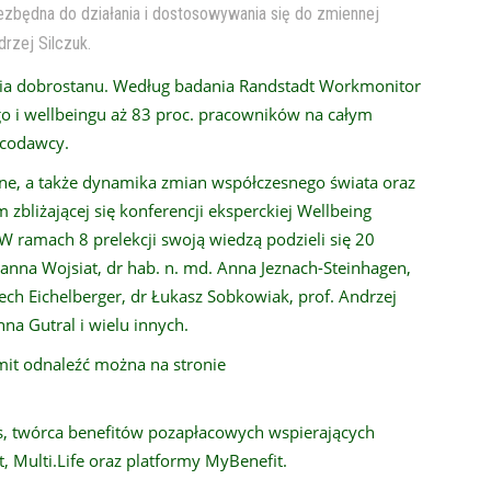
niezbędna do działania i dostosowywania się do zmiennej
drzej Silczuk.
ia dobrostanu. Według badania Randstadt Workmonitor
o i wellbeingu aż 83 proc. pracowników na całym
acodawcy.
ne, a także dynamika zmian współczesnego świata oraz
liżającej się konferencji eksperckiej Wellbeing
 W ramach 8 prelekcji swoją wiedzą podzieli się 20
anna Wojsiat, dr hab. n. md. Anna Jeznach-Steinhagen,
ech Eichelberger, dr Łukasz Sobkowiak, prof. Andrzej
na Gutral i wielu innych.
mit odnaleźć można na stronie
s, twórca benefitów pozapłacowych wspierających
 Multi.Life oraz platformy MyBenefit.