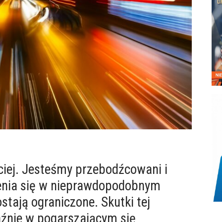
ciej. Jesteśmy przebodźcowani i
enia się w nieprawdopodobnym
tają ograniczone. Skutki tej
aźnie w pogarszającym się