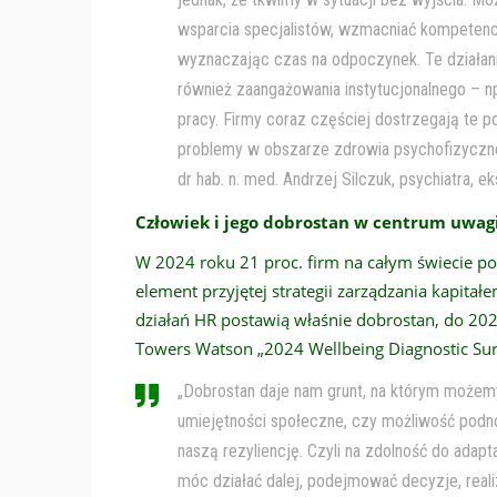
wsparcia specjalistów, wzmacniać kompetencj
wyznaczając czas na odpoczynek. Te działani
również zaangażowania instytucjonalnego – n
pracy. Firmy coraz częściej dostrzegają te po
problemy w obszarze zdrowia psychofizyczneg
dr hab. n. med. Andrzej Silczuk, psychiatra, e
Człowiek i jego dobrostan w centrum uwag
W 2024 roku 21 proc. firm na całym świecie p
element przyjętej strategii zarządzania kapita
działań HR postawią właśnie dobrostan, do 202
Towers Watson „2024 Wellbeing Diagnostic Sur
„Dobrostan daje nam grunt, na którym może
umiejętności społeczne, czy możliwość pod
naszą rezyliencję. Czyli na zdolność do adapt
móc działać dalej, podejmować decyzje, real