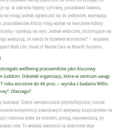
e np. w zakresie higieny cyfrowej, poszukiwać balansu,
a nie mogą jednak ograniczać się do jednostek, wymagają
p. pracodawców, którzy mają wpływ na tworzenie kultury
trzeby i opiekują się nimi. Jednak widoczne, utrzymujące się
o wskazują, że należy te działania wzmacniać” – wyjaśnia
kspert Multi.Life, Head of Mental Care w Benefit Systems.
i
ostrzegało wellbeing pracowników jako kluczowy
łem ludzkim. Odsetek organizacji, które w centrum uwagi
7 roku wzrośnie do 46 proc. – wynika z badania Willis
vey”. Dlaczego?
my budować. Dobre samopoczucie psychofizyczne, mocne
noszenia kompetencji zawodowych wpływają bezpośrednio na
acji i radzenia sobie ze stresem, presją, niepewnością, by
izować cele. To właśnie uważność na dobrostan daje