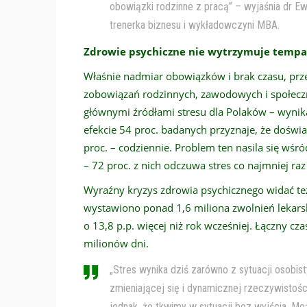
obowiązki rodzinne z pracą” – wyjaśnia dr E
trenerka biznesu i wykładowczyni MBA.
Zdrowie psychiczne nie wytrzymuje tempa
Właśnie nadmiar obowiązków i brak czasu, prze
zobowiązań rodzinnych, zawodowych i społeczny
głównymi źródłami stresu dla Polaków – wynik
efekcie 54 proc. badanych przyznaje, że doświa
proc. – codziennie. Problem ten nasila się wśr
– 72 proc. z nich odczuwa stres co najmniej raz
Wyraźny kryzys zdrowia psychicznego widać t
wystawiono ponad 1,6 miliona zwolnień lekars
o 13,8 p.p. więcej niż rok wcześniej. Łączny c
milionów dni.
„Stres wynika dziś zarówno z sytuacji osobis
zmieniającej się i dynamicznej rzeczywistośc
jednak, że tkwimy w sytuacji bez wyjścia. M