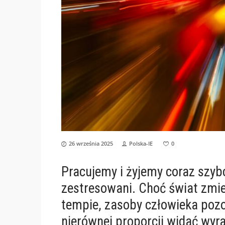
26 września 2025
Polska-IE
0
Pracujemy i żyjemy coraz szyb
zestresowani. Choć świat zmi
tempie, zasoby człowieka pozos
nierównej proporcji widać wyr