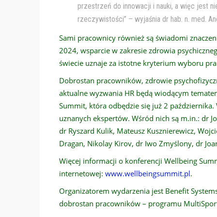
przestrzeń do innowacji i nauki, a więc jest 
rzeczywistości” – wyjaśnia dr hab. n. med. An
Sami pracownicy również są świadomi znaczen
2024, wsparcie w zakresie zdrowia psychiczneg
świecie uznaje za istotne kryterium wyboru pr
Dobrostan pracowników, zdrowie psychofizycz
aktualne wyzwania HR będą wiodącym tematem zb
Summit, która odbędzie się już 2 października.
uznanych ekspertów. Wśród nich są m.in.: dr Jo
dr Ryszard Kulik, Mateusz Kusznierewicz, Wojci
Dragan, Nikolay Kirov, dr Iwo Zmyślony, dr Joan
Więcej informacji o konferencji Wellbeing Sum
internetowej:
www.wellbeingsummit.pl
.
Organizatorem wydarzenia jest Benefit System
dobrostan pracowników – programu MultiSport,