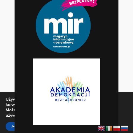
Używamy ciasteczek, aby zapewnić najlepszą jakość
korzystania z naszej witryny.
Możesz dowiedzieć się więcej o tym, jakich ciasteczek
używamy, lub wyłączyć je w
ustawieniach
.
Zamknij panel pow
ACCEPT
REJECT
SETTINGS