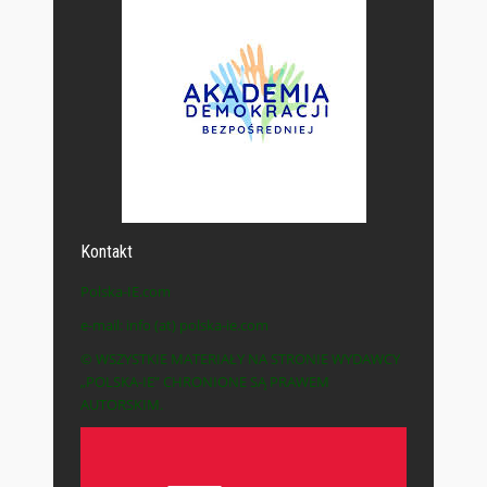
Kontakt
Polska-IE.com
e-mail: info (at) polska-ie.com
© WSZYSTKIE MATERIAŁY NA STRONIE WYDAWCY
„POLSKA-IE” CHRONIONE SĄ PRAWEM
AUTORSKIM.