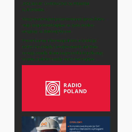
„POLSKA-IE” CHRONIONE SĄ PRAWEM
AUTORSKIM.
Naszym celem jest prezentowanie spraw, które
mają bezpośredni wpływ na życie polskiej
emigracji na Zielonej Wyspie.
Prezentujemy informacje, które przybliżają
polityczne zasady funkcjonowania państwa,
opisują zasady działania gospodarki i pokazują
sprawy, na które każdy może mieć wpływ.