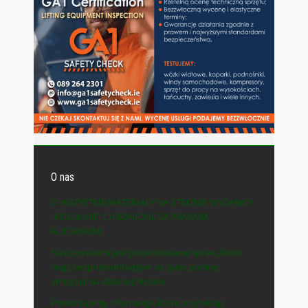
O nas
© WSZYSTKIE MATERIAŁY NA STRONIE WYDAWCY
„POLSKA-IE” CHRONIONE SĄ PRAWEM
AUTORSKIM.
Naszym celem jest prezentowanie spraw, które
mają bezpośredni wpływ na życie polskiej
emigracji na Zielonej Wyspie.
Prezentujemy informacje, które przybliżają