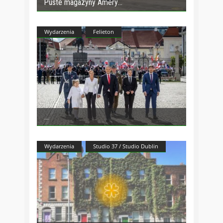
Puste magazyny Amery
Wydarzenia
Felieton
Wydarzenia
Studio 37 / Studio Dublin