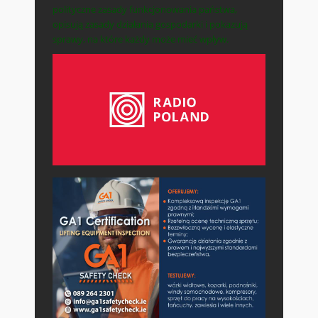
polityczne zasady funkcjonowania państwa,
opisują zasady działania gospodarki i pokazują
sprawy, na które każdy może mieć wpływ.