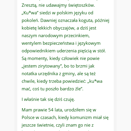
Zresztą, nie udawajmy świętoszków.
„Ku*wa” siedzi w polskim języku od
pokoleń. Dawniej oznaczała koguta, później
kobietę lekkich obyczajów, a dziś jest
naszym narodowym przecinkiem,
wentylem bezpieczeństwa i językowym
odpowiednikiem uderzenia pięścią w stół.
Są momenty, kiedy człowiek nie powie
„jestem zirytowany”, bo to brzmi jak
notatka urzędnika z gminy, ale są też
chwile, kiedy trzeba powiedzieć: „ku*wa
mać, coś tu poszło bardzo źle”.
I właśnie tak się dziś czuję.
Mam prawie 54 lata, urodziłem się w
Polsce w czasach, kiedy komunizm miał się
jeszcze świetnie, czyli znam go nie z