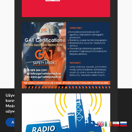
Używamy ciasteczek, aby zapewnić najlepszą jakość
korzystania z naszej witryny.
Możesz dowiedzieć się więcej o tym, jakich ciasteczek
używamy, lub wyłączyć je w
ustawieniach
.
Zamknij panel pow
ACCEPT
REJECT
SETTINGS