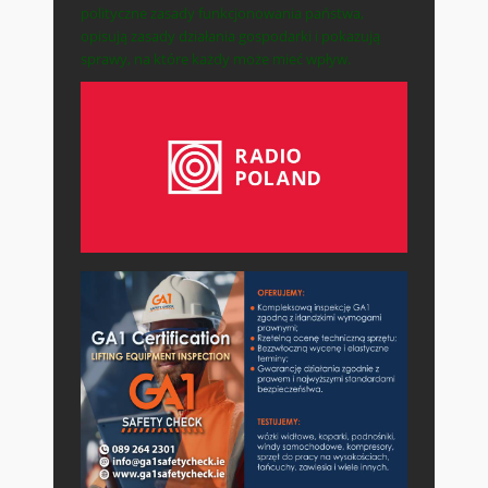
polityczne zasady funkcjonowania państwa,
opisują zasady działania gospodarki i pokazują
sprawy, na które każdy może mieć wpływ.