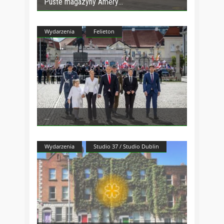
Puste magazyny Amery
Wydarzenia
Felieton
Wydarzenia
Studio 37 / Studio Dublin