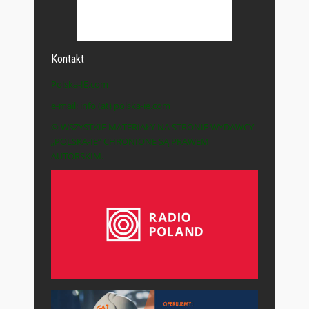
Kontakt
Polska-IE.com
e-mail: info (at) polska-ie.com
© WSZYSTKIE MATERIAŁY NA STRONIE WYDAWCY
„POLSKA-IE” CHRONIONE SĄ PRAWEM
AUTORSKIM.