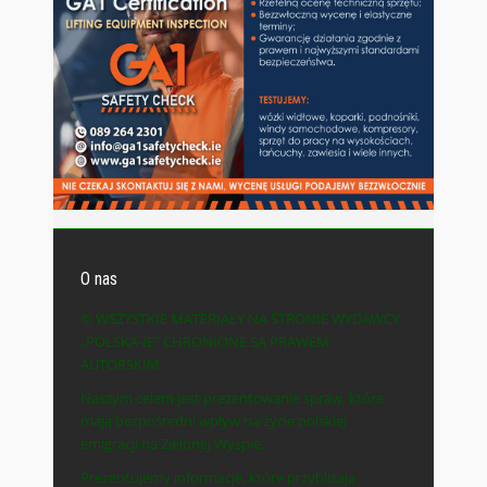
O nas
© WSZYSTKIE MATERIAŁY NA STRONIE WYDAWCY
„POLSKA-IE” CHRONIONE SĄ PRAWEM
AUTORSKIM.
Naszym celem jest prezentowanie spraw, które
mają bezpośredni wpływ na życie polskiej
emigracji na Zielonej Wyspie.
Prezentujemy informacje, które przybliżają