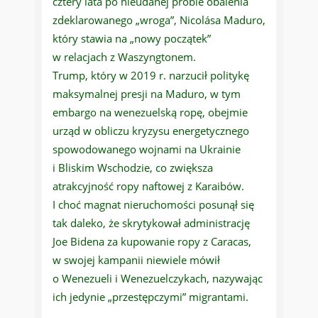
cztery lata po nieudanej próbie obalenia
zdeklarowanego „wroga”, Nicolása Maduro,
który stawia na „nowy początek”
w relacjach z Waszyngtonem.
Trump, który w 2019 r. narzucił politykę
maksymalnej presji na Maduro, w tym
embargo na wenezuelską ropę, obejmie
urząd w obliczu kryzysu energetycznego
spowodowanego wojnami na Ukrainie
i Bliskim Wschodzie, co zwiększa
atrakcyjność ropy naftowej z Karaibów.
I choć magnat nieruchomości posunął się
tak daleko, że skrytykował administrację
Joe Bidena za kupowanie ropy z Caracas,
w swojej kampanii niewiele mówił
o Wenezueli i Wenezuelczykach, nazywając
ich jedynie „przestępczymi” migrantami.
„