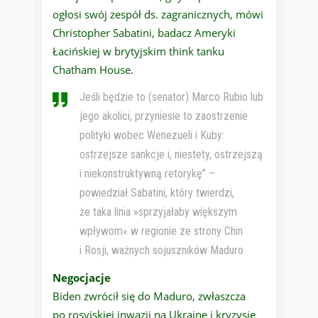
ogłosi swój zespół ds. zagranicznych, mówi
Christopher Sabatini, badacz Ameryki
Łacińskiej w brytyjskim think tanku
Chatham House.
Jeśli będzie to (senator) Marco Rubio lub
jego akolici, przyniesie to zaostrzenie
polityki wobec Wenezueli i Kuby:
ostrzejsze sankcje i, niestety, ostrzejszą
i niekonstruktywną retorykę” –
powiedział Sabatini, który twierdzi,
że taka linia »sprzyjałaby większym
wpływom« w regionie ze strony Chin
i Rosji, ważnych sojuszników Maduro.
Negocjacje
Biden zwrócił się do Maduro, zwłaszcza
po rosyjskiej inwazji na Ukrainę i kryzysie