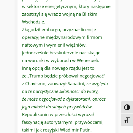
w sektorze energetycznym, który następnie
zaostrzył się wraz z wojną na Bliskim
Wschodzie.
Złagodził embargo, przyznał licencje
operacyjne międzynarodowym firmom
naftowym i wymienił więźniów,
jednocześnie bezskutecznie naciskając
na warunki w wyborach w Wenezueli.
Inną opcją dla nowego rządu jest to,
że „Trump będzie próbował negocjować”
z Chavismo, zauważył Sabatini,
ze względu
na te narcystyczne skłonności do wiary,
że może negocjować z dyktatorami, oprócz
jego miłości do silnych przywódców
.
Toggl
Republikanin w przeszłości wyrażał
Toggl
fascynację autorytarnymi przywódcami,
takimi jak rosyjski Władimir Putin,