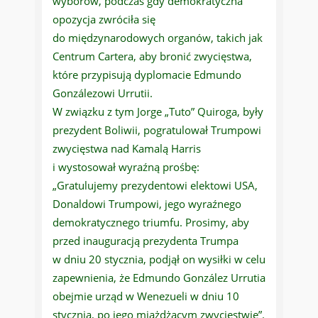
wyborów, podczas gdy demokratyczna
opozycja zwróciła się
do międzynarodowych organów, takich jak
Centrum Cartera, aby bronić zwycięstwa,
które przypisują dyplomacie Edmundo
Gonzálezowi Urrutii.
W związku z tym Jorge „Tuto” Quiroga, były
prezydent Boliwii, pogratulował Trumpowi
zwycięstwa nad Kamalą Harris
i wystosował wyraźną prośbę:
„Gratulujemy prezydentowi elektowi USA,
Donaldowi Trumpowi, jego wyraźnego
demokratycznego triumfu. Prosimy, aby
przed inauguracją prezydenta Trumpa
w dniu 20 stycznia, podjął on wysiłki w celu
zapewnienia, że Edmundo González Urrutia
obejmie urząd w Wenezueli w dniu 10
stycznia, po jego miażdżącym zwycięstwie”.