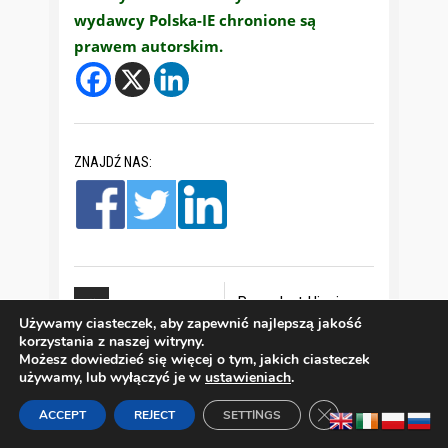
wydawcy Polska-IE chronione są
prawem autorskim.
ZNAJDŹ NAS:
Prezydent Higgins
Używamy ciasteczek, aby zapewnić najlepszą jakość
po
Izrael zabija głów
korzystania z naszej witryny.
Możesz dowiedzieć się więcej o tym, jakich ciasteczek
używamy, lub wyłączyć je w
ustawieniach
.
Zamknij panel pow
ACCEPT
REJECT
SETTINGS