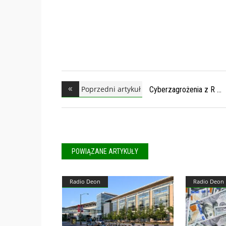
Poprzedni artykuł
Cyberzagrożenia z R
POWIĄZANE ARTYKUŁY
Radio Deon
Radio Deon