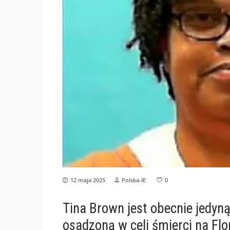
12 maja 2025
Polska-IE
0
Tina Brown jest obecnie jedyną
osadzoną w celi śmierci na Fl