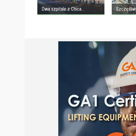
Dwa szpitale z Chica
Szczęśliw