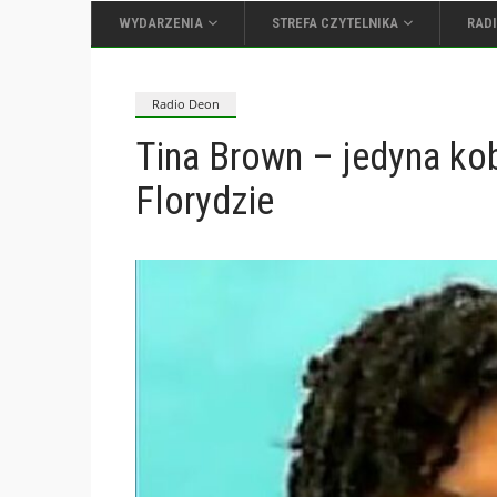
WYDARZENIA
STREFA CZYTELNIKA
RAD
Radio Deon
Tina Brown – jedyna kob
Florydzie