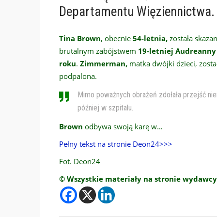
Departamentu Więziennictwa
Tina Brown
, obecnie
54-letnia,
została skaza
brutalnym zabójstwem
19-letniej Audreann
roku
.
Zimmerman,
matka dwójki dzieci, zosta
podpalona.
Mimo poważnych obrażeń zdołała przejść nie
później w szpitalu.
Brown
odbywa swoją karę w…
Pełny tekst na stronie Deon24>>>
Fot. Deon24
© Wszystkie materiały na stronie wydawcy