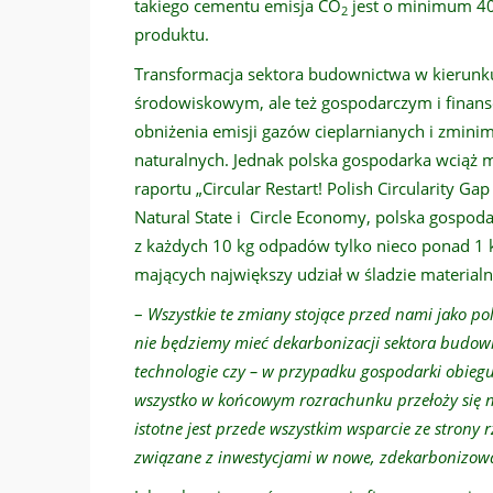
takiego cementu emisja CO
jest o minimum 40
2
produktu.
Transformacja sektora budownictwa w kierunku
środowiskowym, ale też gospodarczym i finans
obniżenia emisji gazów cieplarnianych i zmini
naturalnych. Jednak polska gospodarka wciąż m
raportu „Circular Restart! Polish Circularity
Natural State i Circle Economy, polska gospodar
z każdych 10 kg odpadów tylko nieco ponad 1 
mających największy udział w śladzie material
–
Wszystkie te zmiany stojące przed nami jako p
nie będziemy mieć dekarbonizacji sektora budow
technologie czy – w przypadku gospodarki obiegu
wszystko w końcowym rozrachunku przełoży się na
istotne jest przede wszystkim wsparcie ze strony
związane z inwestycjami w nowe, zdekarbonizow