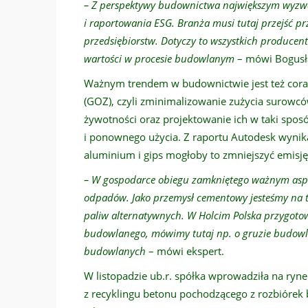
– Z perspektywy budownictwa największym wyzwa
i raportowania ESG. Branża musi tutaj przejść p
przedsiębiorstw. Dotyczy to wszystkich produce
wartości w procesie budowlanym
– mówi Bogusł
Ważnym trendem w budownictwie jest też coraz
(GOZ), czyli zminimalizowanie zużycia surowcó
żywotności oraz projektowanie ich w taki spos
i ponownego użycia. Z raportu Autodesk wynika
aluminium i gips mogłoby to zmniejszyć emisję
– W gospodarce obiegu zamkniętego ważnym asp
odpadów. Jako przemysł cementowy jesteśmy na 
paliw alternatywnych. W Holcim Polska przygoto
budowlanego, mówimy tutaj np. o gruzie budowl
budowlanych
– mówi ekspert.
W listopadzie ub.r. spółka wprowadziła na ryn
z recyklingu betonu pochodzącego z rozbiórek 