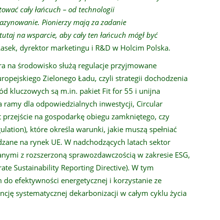
ować cały łańcuch – od technologii
gazynowanie. Pionierzy mają za zadanie
 tutaj na wsparcie, aby cały ten łańcuch mógł być
asek, dyrektor marketingu i R&D w Holcim Polska.
a na środowisko służą regulacje przyjmowane
ropejskiego Zielonego Ładu, czyli strategii dochodzenia
 kluczowych są m.in. pakiet Fit for 55 i unijna
 ramy dla odpowiedzialnych inwestycji, Circular
t przejście na gospodarkę obiegu zamkniętego, czy
lation), które określa warunki, jakie muszą spełniać
zane na rynek UE. W nadchodzących latach sektor
anymi z rozszerzoną sprawozdawczością w zakresie ESG,
te Sustainability Reporting Directive). W tym
m do efektywności energetycznej i korzystanie ze
cję systematycznej dekarbonizacji w całym cyklu życia