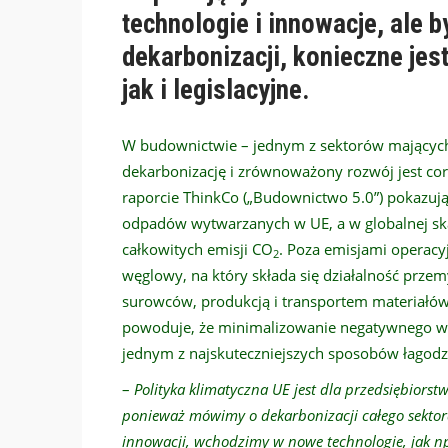
technologie i innowacje, ale 
dekarbonizacji, konieczne je
jak i legislacyjne.
W budownictwie – jednym z sektorów mających 
dekarbonizację i zrównoważony rozwój jest co
raporcie ThinkCo („Budownictwo 5.0”) pokazują
odpadów wytwarzanych w UE, a w globalnej ska
całkowitych emisji CO
. Poza emisjami operac
2
węglowy, na który składa się działalność prz
surowców, produkcją i transportem materiałów
powoduje, że minimalizowanie negatywnego w
jednym z najskuteczniejszych sposobów łagodz
–
Polityka klimatyczna UE jest dla przedsiębiors
ponieważ mówimy o dekarbonizacji całego sekto
innowacji, wchodzimy w nowe technologie, jak np.