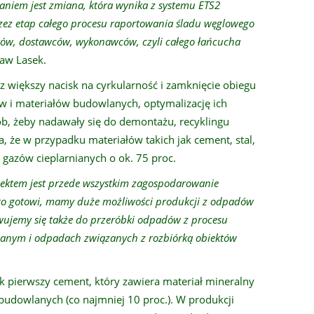
niem jest zmiana, która wynika z systemu ETS2
rzez etap całego procesu raportowania śladu węglowego
ntów, dostawców, wykonawców, czyli całego łańcucha
aw Lasek.
 większy nacisk na cyrkularność i zamknięcie obiegu
w i materiałów budowlanych, optymalizację ich
ób, żeby nadawały się do demontażu, recyklingu
, że w przypadku materiałów takich jak cement, stal,
 gazów cieplarnianych o ok. 75 proc.
ektem jest przede wszystkim zagospodarowanie
to gotowi, mamy duże możliwości produkcji z odpadów
wujemy się także do przeróbki odpadów z procesu
anym i odpadach związanych z rozbiórką obiektów
ek pierwszy cement, który zawiera materiał mineralny
budowlanych (co najmniej 10 proc.). W produkcji