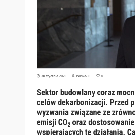
30 stycznia 2025
Polska-IE
0
Sektor budowlany coraz mocnie
celów dekarbonizacji. Przed 
wyzwania związane ze zrówn
emisji CO
oraz dostosowaniem
2
wspierających te działania. Ca