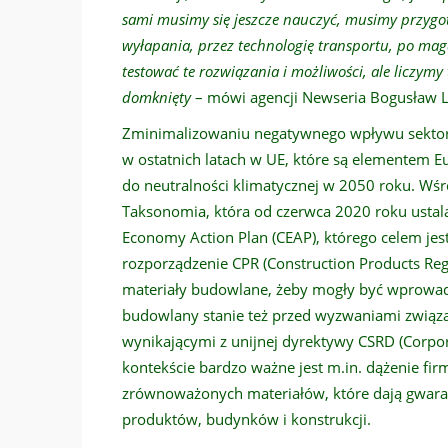
sami musimy się jeszcze nauczyć, musimy przygot
wyłapania, przez technologię transportu, po ma
testować te rozwiązania i możliwości, ale liczymy
domknięty
– mówi agencji Newseria Bogusław L
Zminimalizowaniu negatywnego wpływu sektor
w ostatnich latach w UE, które są elementem Eu
do neutralności klimatycznej w 2050 roku. Wśród
Taksonomia, która od czerwca 2020 roku ustala
Economy Action Plan (CEAP), którego celem jes
rozporządzenie CPR (Construction Products Regu
materiały budowlane, żeby mogły być wprowad
budowlany stanie też przed wyzwaniami związ
wynikającymi z unijnej dyrektywy CSRD (Corpora
kontekście bardzo ważne jest m.in. dążenie fir
zrównoważonych materiałów, które dają gwaran
produktów, budynków i konstrukcji.