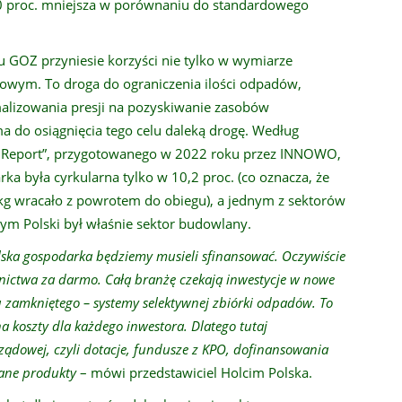
 proc. mniejsza w porównaniu do standardowego
 GOZ przyniesie korzyści nie tylko w wymiarze
owym. To droga do ograniczenia ilości odpadów,
malizowania presji na pozyskiwanie zasobów
a do osiągnięcia tego celu daleką drogę. Według
 Gap Report”, przygotowanego w 2022 roku przez INNOWO,
ka była cyrkularna tylko w 10,2 proc. (co oznacza, że
kg wracało z powrotem do obiegu), a jednym z sektorów
nym Polski był właśnie sektor budowlany.
olska gospodarka będziemy musieli sfinansować. Oczywiście
nictwa za darmo. Całą branżę czekają inwestycje w nowe
 zamkniętego – systemy selektywnej zbiórki odpadów. To
 koszty dla każdego inwestora. Dlatego tutaj
 rządowej, czyli dotacje, fundusze z KPO, dofinansowania
ane produkty
– mówi przedstawiciel Holcim Polska.