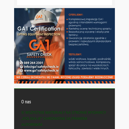
O nas
© WSZYSTKIE MATERIAŁY NA STRONIE WYDAWCY
„POLSKA-IE” CHRONIONE SĄ PRAWEM
AUTORSKIM.