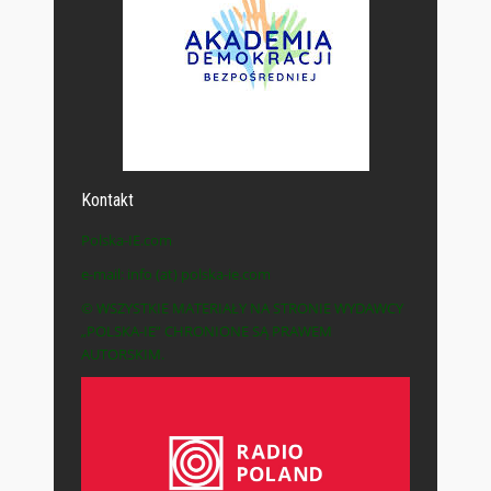
Kontakt
Polska-IE.com
e-mail: info (at) polska-ie.com
© WSZYSTKIE MATERIAŁY NA STRONIE WYDAWCY
„POLSKA-IE” CHRONIONE SĄ PRAWEM
AUTORSKIM.