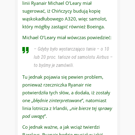
linii Ryanair Michael O’Leary miał
sugerować, iż Chińczycy budują kopię
wąskokadłubowego A320, więc samolot,
który mógłby zastąpić również Boeinga.
Michael O’Leary miał wówczas powiedzieć:
– Gdyby było wystarczająco tanie – o 10
lub 20 proc. tańsze od samolotu Airbus –
to byśmy je zamówili.
Tu jednak pojawia się pewien problem,
ponieważ rzeczniczka Ryanair nie
potwierdziła tych słów, a dodała, iż zostały
one „
błędnie zinterpretowane
”, natomiast
linia lotnicza z Irlandii, „
nie bierze tej sprawy
pod uwagę
”.
Co jednak ważne, a jak wciąż twierdzi
Barclays, Ryanair będzie musiał w jakiś