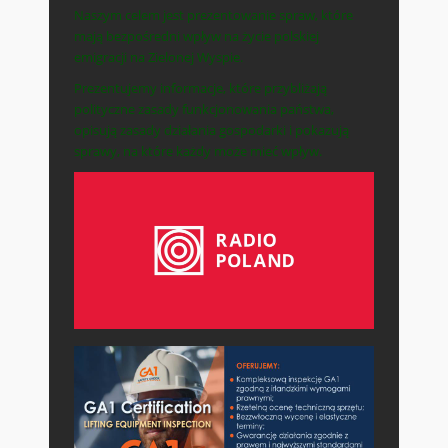
Naszym celem jest prezentowanie spraw, które
mają bezpośredni wpływ na życie polskiej
emigracji na Zielonej Wyspie.
Prezentujemy informacje, które przybliżają
polityczne zasady funkcjonowania państwa,
opisują zasady działania gospodarki i pokazują
sprawy, na które każdy może mieć wpływ.