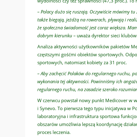
wydolności czy też sprawności (47,3 proc.). To
– Polacy dużo się ruszają. Oczywiście mówimy tu
także biegają, jeżdżą na rowerach, pływają i rea
że społeczna świadomość jest coraz większa. Mam
dobrym kierunku –
uważa dyrektor sieci klubów
Analiza aktywności użytkowników pakietów Med
częstszymi gośćmi obiektów sportowych. Odpow
sportowych, natomiast kobiety za 31 proc.
– Aby zachęcić Polaków do regularnego ruchu, 
wykonania tej aktywności. Powinniśmy ich anga
regularnego ruchu, na zasadzie szeroko rozumiane
W czerwcu powstał nowy punkt Medicover w w
i Synevo. To pierwsza tego typu inicjatywa w 
laboratoryjna i infrastruktura sportowa funkcj
obszarów umożliwia lepszą koordynację działań
proces leczenia.