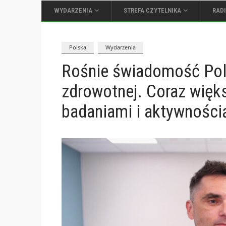
WYDARZENIA
STREFA CZYTELNIKA
RAD
Polska
Wydarzenia
Rośnie świadomość Pola
zdrowotnej. Coraz więks
badaniami i aktywności