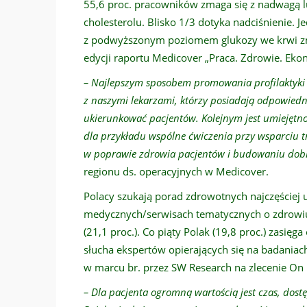
55,6 proc. pracowników zmaga się z nadwagą l
cholesterolu. Blisko 1/3 dotyka nadciśnienie.
z podwyższonym poziomem glukozy we krwi zmni
edycji raportu Medicover „Praca. Zdrowie. Ek
– Najlepszym sposobem promowania profilaktyki dl
z naszymi lekarzami, którzy posiadają odpowiedn
ukierunkować pacjentów. Kolejnym jest umiejętn
dla przykładu wspólne ćwiczenia przy wsparciu
w poprawie zdrowia pacjentów
i budowaniu dob
regionu ds. operacyjnych w Medicover.
Polacy szukają porad zdrowotnych najczęściej u
medycznych/serwisach tematycznych o zdrowiu 
(21,1 proc.). Co piąty Polak (19,8 proc.) zasięg
słucha ekspertów opierających się na badania
w marcu br. przez SW Research na zlecenie On
– Dla pacjenta ogromną wartością jest czas, dost