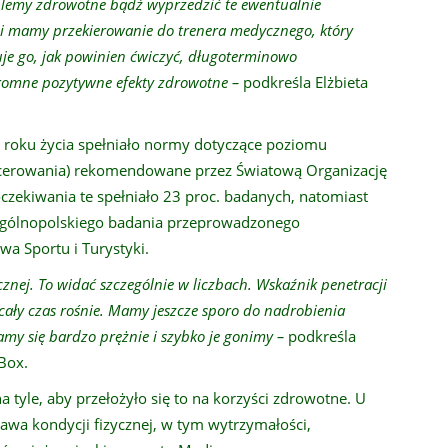
blemy zdrowotne bądź wyprzedzić te ewentualnie
żeli mamy przekierowanie do trenera medycznego, który
e go, jak powinien ćwiczyć
, długoterminowo
romne pozytywne efekty zdrowotne –
podkreśla Elżbieta
 roku życia spełniało normy dotyczące poziomu
pacerowania) rekomendowane przez Światową Organizację
zekiwania te spełniało 23 proc. badanych, natomiast
z ogólnopolskiego badania przeprowadzonego
wa Sportu i Turystyki.
cznej. To widać szczególnie w liczbach. Wskaźnik penetracji
i cały czas rośnie. Mamy jeszcze sporo do nadrobienia
my się bardzo prężnie i szybko je gonimy –
podkreśla
Box.
 tyle, aby przełożyło się to na korzyści zdrowotne. U
awa kondycji fizycznej, w tym wytrzymałości,