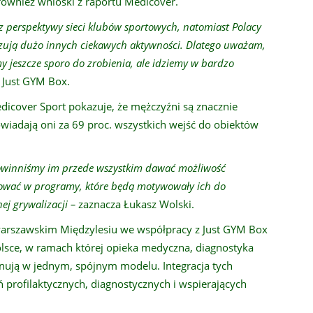
 również wnioski z raportu Medicover.
 z perspektywy sieci klubów sportowych, natomiast Polacy
lizują dużo innych ciekawych aktywności. Dlatego uważam,
y jeszcze sporo do zrobienia, ale idziemy w bardzo
 Just GYM Box.
icover Sport pokazuje, że mężczyźni są znacznie
iadają oni za 69 proc. wszystkich wejść do obiektów
powinniśmy im przede wszystkim dawać możliwość
żować w programy, które będą motywowały ich do
j grywalizacji –
zaznacza Łukasz Wolski.
arszawskim Międzylesiu we współpracy z Just GYM Box
Polsce, w ramach której opieka medyczna, diagnostyka
onują w jednym, spójnym modelu. Integracja tych
 profilaktycznych, diagnostycznych i wspierających