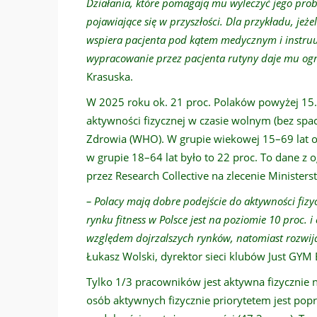
Działania, które pomagają mu wyleczyć jego pro
pojawiające się w przyszłości. Dla przykładu, je
wspiera pacjenta pod kątem medycznym i instruuj
wypracowanie przez pacjenta rutyny daje mu og
Krasuska.
W 2025 roku ok. 21 proc. Polaków powyżej 15.
aktywności fizycznej w czasie wolnym (bez s
Zdrowia (WHO). W grupie wiekowej 15–69 lat oc
w grupie 18–64 lat było to 22 proc. To dane 
przez Research Collective na zlecenie Ministerst
– Polacy mają dobre podejście do aktywności fizy
rynku fitness w Polsce jest na poziomie 10 proc. 
względem dojrzalszych rynków, natomiast rozwija
Łukasz Wolski, dyrektor sieci klubów Just GYM 
Tylko 1/3 pracowników jest aktywna fizycznie na
osób aktywnych fizycznie priorytetem jest popr