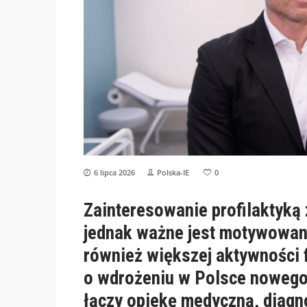
6 lipca 2026
Polska-IE
0
Zainteresowanie profilaktyką
jednak ważne jest motywowanie
również większej aktywności 
o
wdrożeniu w Polsce nowego,
łączy opiekę medyczną, diagn