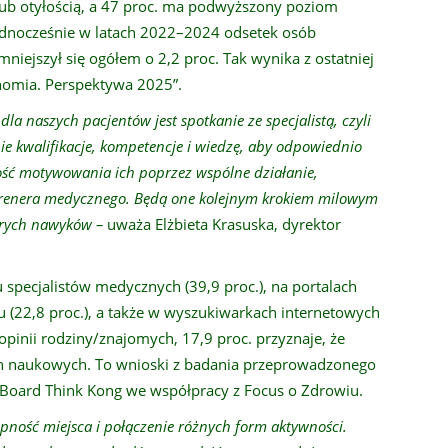
ub otyłością, a 47 proc. ma podwyższony poziom
 Jednocześnie w latach 2022–2024 odsetek osób
ejszył się ogółem o 2,2 proc. Tak wynika z ostatniej
onomia. Perspektywa 2025”.
a naszych pacjentów jest spotkanie ze specjalistą, czyli
ie kwalifikacje, kompetencje i wiedzę, aby odpowiednio
ość motywowania ich poprzez wspólne działanie,
 trenera medycznego. Będą one kolejnym krokiem milowym
rych nawyków –
uważa Elżbieta Krasuska, dyrektor
 specjalistów medycznych (39,9 proc.), na portalach
(22,8 proc.), a także w wyszukiwarkach internetowych
a opinii rodziny/znajomych, 17,9 proc. przyznaje, że
ch naukowych. To wnioski z badania przeprowadzonego
 Board Think Kong we współpracy z Focus o Zdrowiu.
ępność miejsca i połączenie różnych form aktywności.