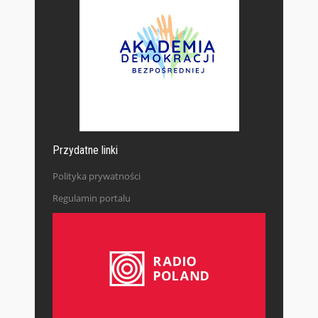
Przydatne linki
Polityka prywatności
Regulamin portalu