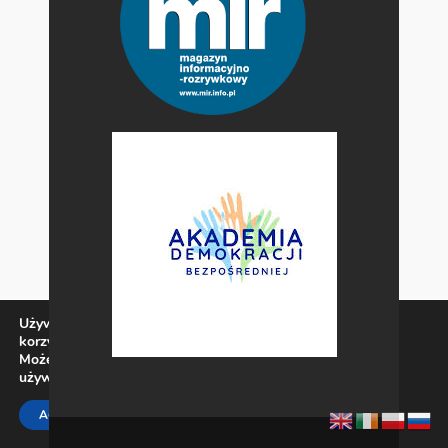
Używamy ciasteczek, aby zapewnić najlepszą jakość
korzystania z naszej witryny.
Możesz dowiedzieć się więcej o tym, jakich ciasteczek
używamy, lub wyłączyć je w
ustawieniach
.
Zamknij panel pow
ACCEPT
REJECT
SETTINGS