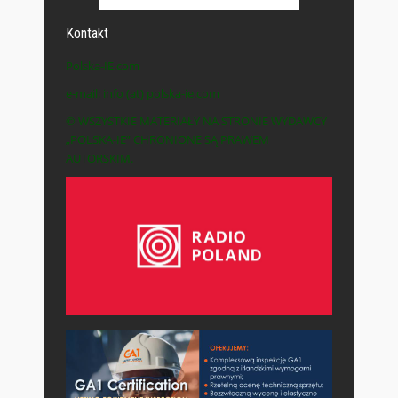
Kontakt
Polska-IE.com
e-mail: info (at) polska-ie.com
© WSZYSTKIE MATERIAŁY NA STRONIE WYDAWCY
„POLSKA-IE” CHRONIONE SĄ PRAWEM
AUTORSKIM.