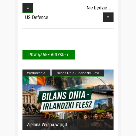
Nie będzie
podwyże
US Defence
Secretary
POWIĄZANE ARTYKUŁY
Wydarzenia
Bilans Dnia - Irlandzki Flesz
Zielona Wyspa w pęd