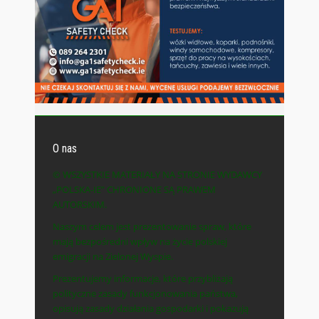
O nas
© WSZYSTKIE MATERIAŁY NA STRONIE WYDAWCY
„POLSKA-IE” CHRONIONE SĄ PRAWEM
AUTORSKIM.
Naszym celem jest prezentowanie spraw, które
mają bezpośredni wpływ na życie polskiej
emigracji na Zielonej Wyspie.
Prezentujemy informacje, które przybliżają
polityczne zasady funkcjonowania państwa,
opisują zasady działania gospodarki i pokazują