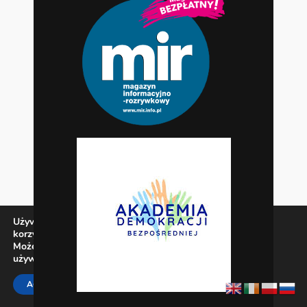
Używamy ciasteczek, aby zapewnić najlepszą jakość
korzystania z naszej witryny.
Możesz dowiedzieć się więcej o tym, jakich ciasteczek
używamy, lub wyłączyć je w
ustawieniach
.
Zamknij panel pow
ACCEPT
REJECT
SETTINGS