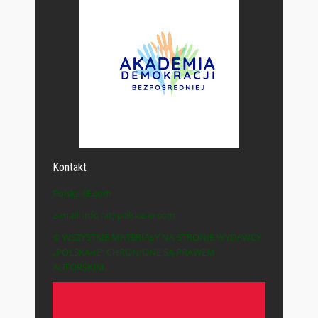
Kontakt
Polska-IE.com
e-mail: info (at) polska-ie.com
© WSZYSTKIE MATERIAŁY NA STRONIE WYDAWCY
„POLSKA-IE” CHRONIONE SĄ PRAWEM
AUTORSKIM.