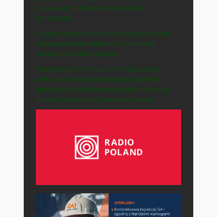
„POLSKA-IE” CHRONIONE SĄ PRAWEM
AUTORSKIM.
Naszym celem jest prezentowanie spraw, które
mają bezpośredni wpływ na życie polskiej
emigracji na Zielonej Wyspie.
Prezentujemy informacje, które przybliżają
polityczne zasady funkcjonowania państwa,
opisują zasady działania gospodarki i pokazują
sprawy, na które każdy może mieć wpływ.