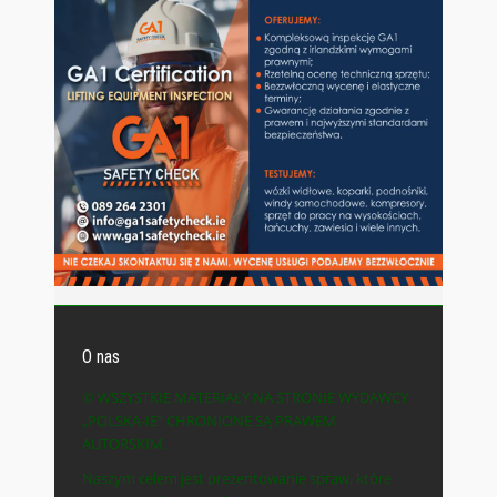
O nas
© WSZYSTKIE MATERIAŁY NA STRONIE WYDAWCY
„POLSKA-IE” CHRONIONE SĄ PRAWEM
AUTORSKIM.
Naszym celem jest prezentowanie spraw, które