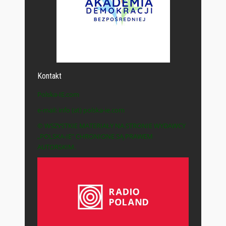
Kontakt
Polska-IE.com
e-mail: info (at) polska-ie.com
© WSZYSTKIE MATERIAŁY NA STRONIE WYDAWCY
„POLSKA-IE” CHRONIONE SĄ PRAWEM
AUTORSKIM.