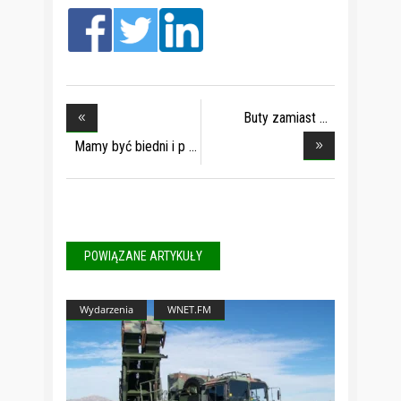
Buty zamiast
benzyny
Mamy być biedni i p
POWIĄZANE ARTYKUŁY
Wydarzenia
WNET.FM