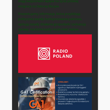
mają bezpośredni wpływ na życie polskiej
emigracji na Zielonej Wyspie.
Prezentujemy informacje, które przybliżają
polityczne zasady funkcjonowania państwa,
opisują zasady działania gospodarki i pokazują
sprawy, na które każdy może mieć wpływ.