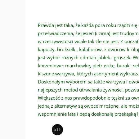
Prawda jest taka, że każda pora roku rządzi s
przeświadczenia, że jesień (i zima) jest trudn
w rzeczywistości wcale tak źle nie jest. Z począ
kapusty, brukselki, kalafiorów, z owoców króluj
jest wybór różnych odmian jabłek i gruszek. 
korzeniowe: marchewkę, pietruszkę, buraki, sel
kiszone warzywa, których asortyment wykracza 
Doskonałym wyborem są także warzywa i owo
najlepszych metod utrwalania żywności, pozw
Większość z nas prawdopodobnie tęskni za owo
jedną z alternatyw są owoce mrożone, ale można
wspomnienie lata i będą doskonałą przekąską 
alt