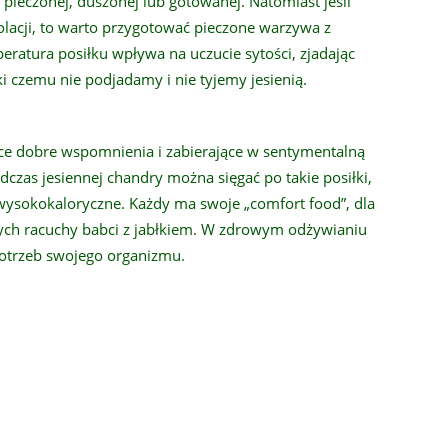
ieczonej, duszonej lub gotowanej. Natomiast jeśli
olacji, to warto przygotować pieczone warzywa z
atura posiłku wpływa na uczucie sytości, zjadając
ęki czemu nie podjadamy i nie tyjemy jesienią.
ące dobre wspomnienia i zabierające w sentymentalną
dczas jesiennej chandry można sięgać po takie posiłki,
 wysokokaloryczne. Każdy ma swoje „comfort food”, dla
nych racuchy babci z jabłkiem. W zdrowym odżywianiu
potrzeb swojego organizmu.