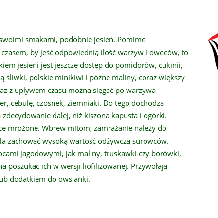
ię swoimi smakami, podobnie jesień. Pomimo
ym czasem, by jeść odpowiednią ilość warzyw i owoców, to
tkiem jesieni jest jeszcze dostęp do pomidorów, cukinii,
ą śliwki, polskie minikiwi i późne maliny, coraz większy
Wraz z upływem czasu można sięgać po warzywa
er, cebulę, czosnek, ziemniaki. Do tego dochodzą
zdecydowanie dalej, niż kiszona kapusta i ogórki.
ce mrożone. Wbrew mitom, zamrażanie należy do
ala zachować wysoką wartość odżywczą surowców.
cami jagodowymi, jak maliny, truskawki czy borówki,
 poszukać ich w wersji liofilizowanej. Przywołają
lub dodatkiem do owsianki.