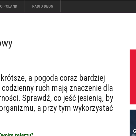
IO POLAND
RADIO DEON
owy
z krótsze, a pogoda coraz bardziej
 codzienny ruch mają znaczenie dla
ości. Sprawdź, co jeść jesienią, by
 organizmu, a przy tym wykorzystać
.
Twoim talerzu?