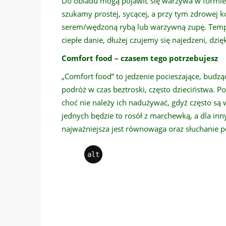
Do obiadu mogą pojawić się warzywa w formie p
szukamy prostej, sycącej, a przy tym zdrowej k
serem/wędzoną rybą lub warzywną zupę. Temper
ciepłe danie, dłużej czujemy się najedzeni, dzi
Comfort food – czasem tego potrzebujesz
„Comfort food” to jedzenie pocieszające, budz
podróż w czas beztroski, często dzieciństwa. Po
choć nie należy ich nadużywać, gdyż często są
jednych będzie to rosół z marchewką, a dla in
najważniejsza jest równowaga oraz słuchanie 
alt