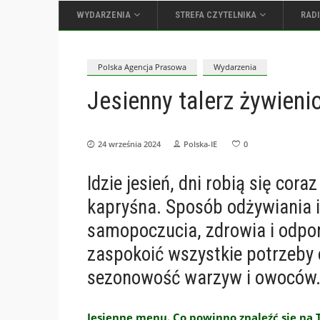
WYDARZENIA
STREFA CZYTELNIKA
RAD
Polska Agencja Prasowa
Wydarzenia
Jesienny talerz żywieni
24 września 2024
Polska-IE
0
Idzie jesień, dni robią się cora
kapryśna. Sposób odżywiania i
samopoczucia, zdrowia i odporn
zaspokoić wszystkie potrzeby
sezonowość warzyw i owoców
Jesienne menu. Co powinno znaleźć się na 