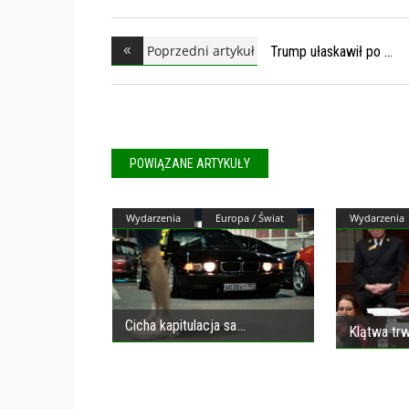
Poprzedni artykuł
Trump ułaskawił po
POWIĄZANE ARTYKUŁY
Wydarzenia
Europa / Świat
Wydarzenia
Cicha kapitulacja sa
Klątwa trw