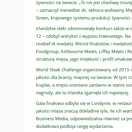
żywności na świecie. „
To nie jest chwilowy triu
– zaznaczył menedżer ds. sektora wołowiny Ma
Green, krajowego systemu produkcji żywności
Irlandzkie steki zdominowały konkurs także w i
12 – zdobył antrykot z wypasu trawiastego. Na k
rostbef (4 medale). Wśród finalistów i medalis
Foodgroup, Ashbourne Meats, Liffey Meats i R
strukturę mięsa, jego miękkość i profil smakow
World Steak Challenge organizowany od 2015 r
jakości dla branży mięsnej na świecie. W tym 
krajów, a mięso oceniano zarówno w stanie sur
nagrody, ale to Irlandia zgarnęła ich najwięcej.
Gala finałowa odbyła się w Londynie, w restaur
jakości mięsa znaczą dokładnie tyle, ile ich wa
Business Media, odpowiedzialna również za pre
dodatkowo podbija rangę wydarzenia.