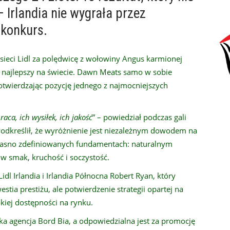
 Irlandia nie wygrała przez
 konkurs.
sieci Lidl za polędwicę z wołowiny Angus karmionej
a najlepszy na świecie. Dawn Meats samo w sobie
potwierdzając pozycję jednego z najmocniejszych
aca, ich wysiłek, ich jakość
” – powiedział podczas gali
odkreślił, że wyróżnienie jest niezależnym dowodem na
na jasno zdefiniowanych fundamentach: naturalnym
 w smak, kruchość i soczystość.
idl Irlandia i Irlandia Północna Robert Ryan, który
westia prestiżu, ale potwierdzenie strategii opartej na
okiej dostępności na rynku.
ka agencja Bord Bia, a odpowiedzialna jest za promocję