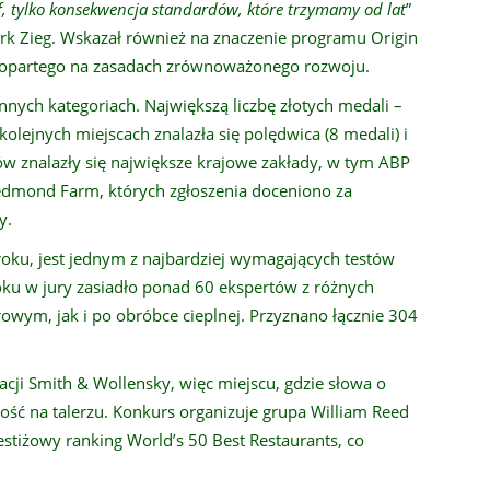
mf, tylko konsekwencja standardów, które trzymamy od lat
”
rk Zieg. Wskazał również na znaczenie programu Origin
 opartego na zasadach zrównoważonego rozwoju.
nnych kategoriach. Największą liczbę złotych medali –
olejnych miejscach znalazła się polędwica (8 medali) i
tów znalazły się największe krajowe zakłady, w tym ABP
edmond Farm, których zgłoszenia doceniono za
y.
oku, jest jednym z najbardziej wymagających testów
roku w jury zasiadło ponad 60 ekspertów z różnych
owym, jak i po obróbce cieplnej. Przyznano łącznie 304
acji Smith & Wollensky, więc miejscu, gdzie słowa o
rtość na talerzu. Konkurs organizuje grupa William Reed
stiżowy ranking World’s 50 Best Restaurants, co