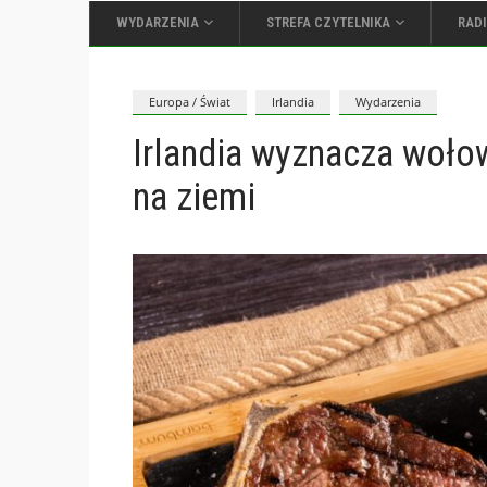
WYDARZENIA
STREFA CZYTELNIKA
RAD
Europa / Świat
Irlandia
Wydarzenia
Irlandia wyznacza wołow
na ziemi