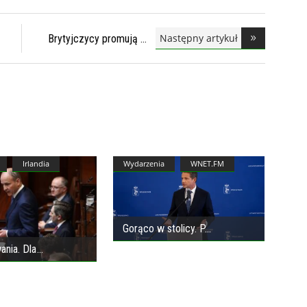
Następny artykuł
Brytyjczycy promują
Irlandia
Wydarzenia
WNET.FM
Gorąco w stolicy. P
ania. Dla