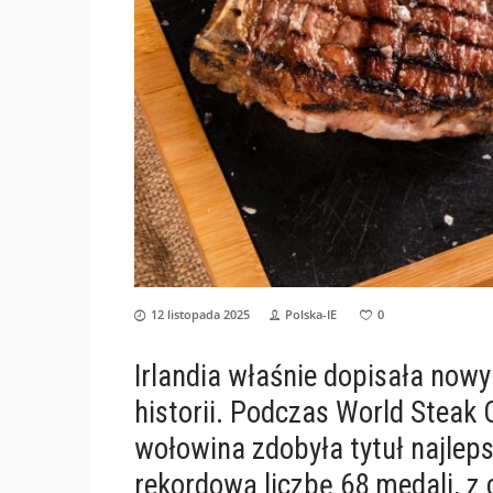
12 listopada 2025
Polska-IE
0
Irlandia właśnie dopisała nowy 
historii. Podczas World Steak 
wołowina zdobyła tytuł najleps
rekordową liczbę 68 medali, z c