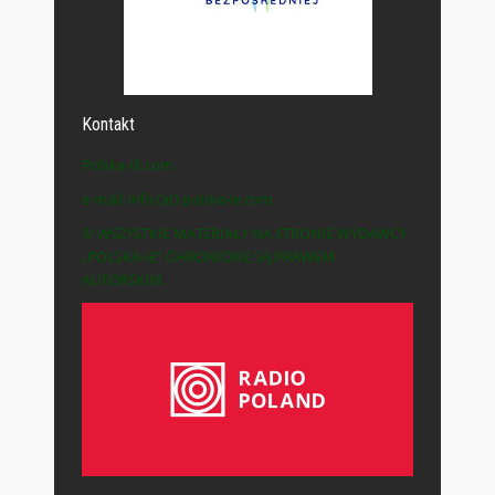
Kontakt
Polska-IE.com
e-mail: info (at) polska-ie.com
© WSZYSTKIE MATERIAŁY NA STRONIE WYDAWCY
„POLSKA-IE” CHRONIONE SĄ PRAWEM
AUTORSKIM.