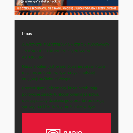
O nas
© WSZYSTKIE MATERIAŁY NA STRONIE WYDAWCY
„POLSKA-IE” CHRONIONE SĄ PRAWEM
AUTORSKIM.
Naszym celem jest prezentowanie spraw, które
mają bezpośredni wpływ na życie polskiej
emigracji na Zielonej Wyspie.
Prezentujemy informacje, które przybliżają
polityczne zasady funkcjonowania państwa,
opisują zasady działania gospodarki i pokazują
sprawy, na które każdy może mieć wpływ.