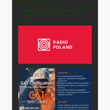
e-mail: info (at) polska-ie.com
© WSZYSTKIE MATERIAŁY NA STRONIE WYDAWCY
„POLSKA-IE” CHRONIONE SĄ PRAWEM
AUTORSKIM.