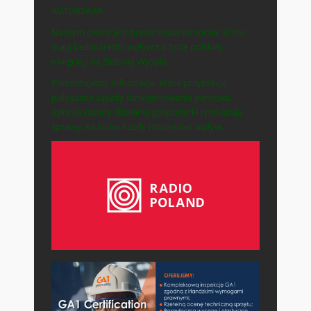
AUTORSKIM.
Naszym celem jest prezentowanie spraw, które
mają bezpośredni wpływ na życie polskiej
emigracji na Zielonej Wyspie.
Prezentujemy informacje, które przybliżają
polityczne zasady funkcjonowania państwa,
opisują zasady działania gospodarki i pokazują
sprawy, na które każdy może mieć wpływ.