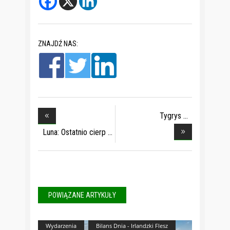
ZNAJDŹ NAS:
Tygrys
sumatrzański
Luna: Ostatnio cierp
POWIĄZANE ARTYKUŁY
Wydarzenia
Bilans Dnia - Irlandzki Flesz