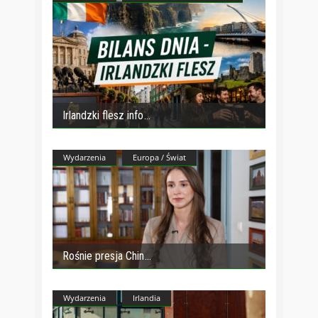
Irlandzki flesz info
Wydarzenia
Europa / Świat
Rośnie presja Chin
Wydarzenia
Irlandia