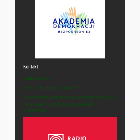
Kontakt
Polska-IE.com
e-mail: info (at) polska-ie.com
© WSZYSTKIE MATERIAŁY NA STRONIE WYDAWCY
„POLSKA-IE” CHRONIONE SĄ PRAWEM
AUTORSKIM.