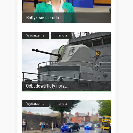
Bałtyk się nie odb
Wydarzenia
Irlandia
Odbudowa floty i prz
Wydarzenia
Irlandia