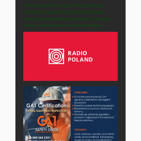
Prezentujemy informacje, które przybliżają
polityczne zasady funkcjonowania państwa,
opisują zasady działania gospodarki i pokazują
sprawy, na które każdy może mieć wpływ.