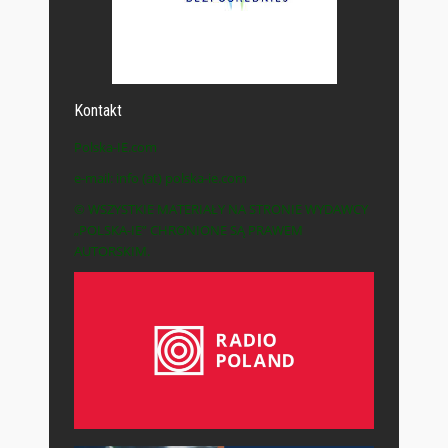
Kontakt
Polska-IE.com
e-mail: info (at) polska-ie.com
© WSZYSTKIE MATERIAŁY NA STRONIE WYDAWCY
„POLSKA-IE” CHRONIONE SĄ PRAWEM
AUTORSKIM.