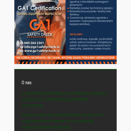
O nas
© WSZYSTKIE MATERIAŁY NA STRONIE WYDAWCY
„POLSKA-IE” CHRONIONE SĄ PRAWEM
AUTORSKIM.
Naszym celem jest prezentowanie spraw, które
mają bezpośredni wpływ na życie polskiej
emigracji na Zielonej Wyspie.