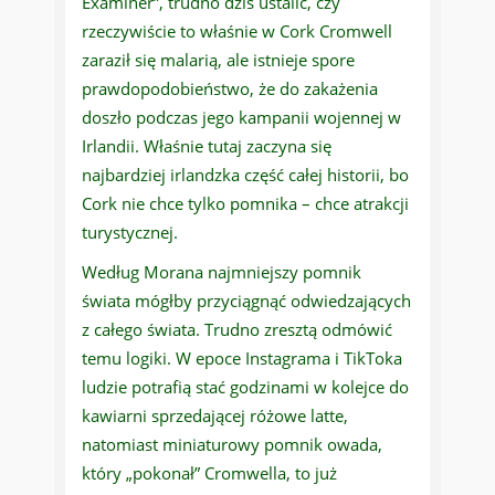
Examiner”, trudno dziś ustalić, czy
rzeczywiście to właśnie w Cork Cromwell
zaraził się malarią, ale istnieje spore
prawdopodobieństwo, że do zakażenia
doszło podczas jego kampanii wojennej w
Irlandii. Właśnie tutaj zaczyna się
najbardziej irlandzka część całej historii, bo
Cork nie chce tylko pomnika – chce atrakcji
turystycznej.
Według Morana najmniejszy pomnik
świata mógłby przyciągnąć odwiedzających
z całego świata. Trudno zresztą odmówić
temu logiki. W epoce Instagrama i TikToka
ludzie potrafią stać godzinami w kolejce do
kawiarni sprzedającej różowe latte,
natomiast miniaturowy pomnik owada,
który „pokonał” Cromwella, to już